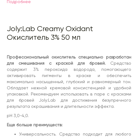
Подробнее
Еще больше преимуществ:
Универсальность. Средство подходит для любого
типа кожи. Гарантирует эффективное сочетание
краски для бровей и ресниц Joly:Lab.
Joly:Lab Creamy Oxidant
Текстура. Кремовая консистенция экономична и
удобна в использовании. Покрасочная смесь легко
Окислитель 3% 50 мл
наносится костью, не растекаясь.
Безопасность. Мы понимаем, сколь важна
безопасность в использовании подобных средств.
При создании формулы эксперты не добавляли
Профессиональный окислитель специально разработан
агрессивных компонентов, которые могут повредить
кожу и волоски.
для смешивания с краской для бровей.
Средство
содержит 3% пероксида водорода, помогающего
JOLY:LAB – безопасность на каждом этапе!
активировать пигменты в краске и обеспечить
Состав (INCI):
Aqua (Water), Hydrogen Peroxide, Ceteareth-
максимально насыщенный, глубокий и равномерный тон.
20, Cetearyl Alcohol, Glyceryl Stearate Citrate, Paraffinum
Liquidum (Mineral Oil), Hydroxyethylcellulose, Disodium EDTA,
Обладает нежной кремовой консистенцией и удобной
Phosphoric Acid, Tetrasodium P.
упаковкой. Рекомендуем использовать в паре с красками
для бровей Joly:Lab для достижения безупречного
Характеристики
результата окрашивания и длительности эффекта.
Способ применения:
Смешать окислитель с краской в ​​
равных пропорциях 1:1 в неметаллической емкости, пока
pH 3,0-4,0.
смесь не станет однородной и кремообразной.
Равномерно нанести окрасочную смесь на брови или
Еще больше преимуществ:
ресницы. Через 5-15 минут смыть водой с помощью
ватного диска. Время действия зависит от желаемой
Универсальность. Средство подходит для любого