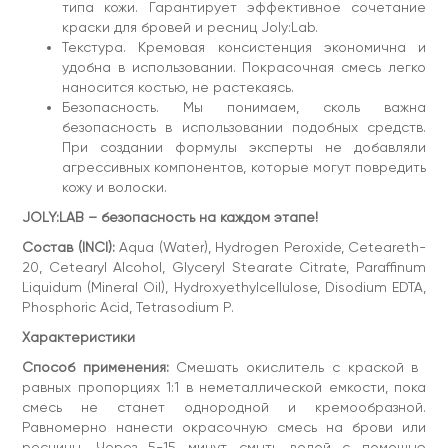
цветовой глубины.
типа кожи. Гарантирует эффективное сочетание
Срок годности:
краски для бровей и ресниц Joly:Lab.
24 месяца, 6 месяцев после вскрытия.
Текстура. Кремовая консистенция экономична и
Условия хранения:
при температуре от +5 до +25°С,
удобна в использовании. Покрасочная смесь легко
относительной влажности воздуха до 70% в закрытой
упаковке.
наносится костью, не растекаясь.
Безопасность. Мы понимаем, сколь важна
Объем:
50 мл
безопасность в использовании подобных средств.
При создании формулы эксперты не добавляли
агрессивных компонентов, которые могут повредить
кожу и волоски.
JOLY:LAB – безопасность на каждом этапе!
Состав (INCI):
Aqua (Water), Hydrogen Peroxide, Ceteareth-
20, Cetearyl Alcohol, Glyceryl Stearate Citrate, Paraffinum
Liquidum (Mineral Oil), Hydroxyethylcellulose, Disodium EDTA,
Phosphoric Acid, Tetrasodium P.
Характеристики
Способ применения:
Смешать окислитель с краской в ​​
равных пропорциях 1:1 в неметаллической емкости, пока
смесь не станет однородной и кремообразной.
Равномерно нанести окрасочную смесь на брови или
ресницы. Через 5-15 минут смыть водой с помощью