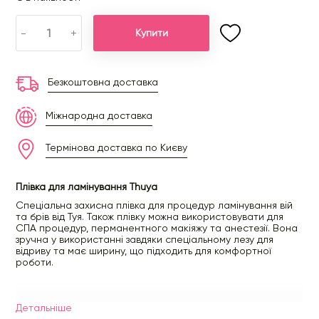
-
+
Купити
Безкоштовна доставка
Міжнародна доставка
Термінова доставка по Києву
Плівка для ламінування Thuya
Спеціальна захисна плівка для процедур ламінування вій
та брів від Туя. Також плівку можна використовувати для
СПА процедур, перманентного макіяжу та анестезії. Вона
зручна у використанні завдяки спеціальному лезу для
відриву та має ширину, що підходить для комфортної
роботи.
Ширина: 42 мм
Детальнiше
Довжина: 200 м