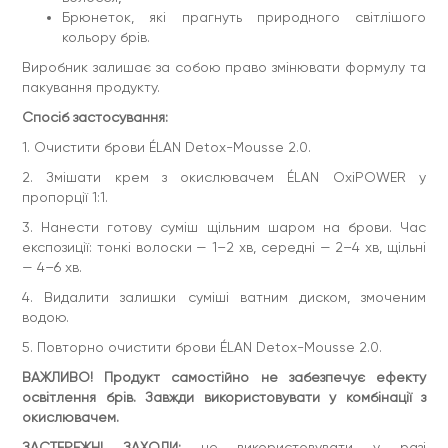
Тільки для зовнішнього застосування. Уникати потрапляння
Брюнеток, які прагнуть природного світлішого
в очі та на слизові оболонки. У разі потрапляння —
кольору брів.
ретельно змити. У разі виникнення подразнення звернутися
за рекомендаціями до лікаря-дерматолога.
Виробник залишає за собою право змінювати формулу та
Особливості застосування
пакування продукту.
Змішування BrowLIGHT з іншими окисниками
Спосіб застосування:
Крем для освітлення брів може бути використаний з
1. Очистити брови ÉLAN Detox-Mousse 2.0.
Окислюючою емульсією 2% або 3,5%, але перебіг хімічної
реакції буде повільнішим.
2. Змішати крем з окислювачем ÉLAN OxiPOWER у
Для отримання швидкого результату, особливо на щільних
пропорції 1:1.
та темних волосках, рекомендовано змішувати BrowLIGHT
3. Нанести готову суміш щільним шаром на брови. Час
з універсальним окислювачем OxiPOWER, який входить до
системи освітлення брів ÉLAN × ASIA.
експозиції: тонкі волоски — 1–2 хв, середні — 2–4 хв, щільні
— 4–6 хв.
У випадку роботи з тонкими волосками рекомендовано
застосовувати Окислюючу емульсію 3,5%.
4. Видалити залишки суміші ватним диском, змоченим
Використання BrowLIGHT після ламінування
водою.
Система освітлення брів ÉLAN × ASIA може бути
5. Повторно очистити брови ÉLAN Detox-Mousse 2.0.
застосована після створення нового напрямку волосків за
умови освітлення на 1-2 тони та дотримання наступних
ВАЖЛИВО! Продукт самостійно не забезпечує ефекту
рекомендацій:
освітлення брів. Завжди використовувати у комбінації з
- використання відновлювальної маски BTX-BROW MASK
окислювачем.
по завершенні процедури
ЗАСТЕРЕЖНІ ЗАХОДИ:
не використовувати у разі