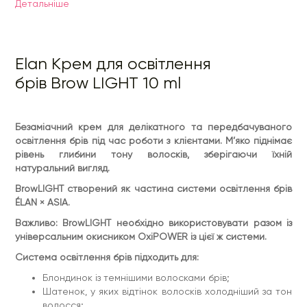
Детальнiше
Блондинок із темнішими волосками брів;
Шатенок, у яких відтінок волосків холодніший за тон
волосся;
Брюнеток, які прагнуть природного світлішого
кольору брів.
Elan Крем для освітлення
Виробник залишає за собою право змінювати формулу та
брів Brow LIGHT 10 ml
пакування продукту.
Спосіб застосування:
1. Очистити брови ÉLAN Detox-Mousse 2.0.
Безаміачний крем для делікатного та передбачуваного
2. Змішати крем з окислювачем ÉLAN OxiPOWER у
освітлення брів під час роботи з клієнтами. М’яко піднімає
пропорції 1:1.
рівень глибини тону волосків, зберігаючи їхній
3. Нанести готову суміш щільним шаром на брови. Час
натуральний вигляд.
експозиції: тонкі волоски — 1–2 хв, середні — 2–4 хв, щільні
BrowLIGHT створений як частина системи освітлення брів
— 4–6 хв.
ÉLAN × ASIA.
4. Видалити залишки суміші ватним диском, змоченим
водою.
Важливо: BrowLIGHT необхідно використовувати разом із
5. Повторно очистити брови ÉLAN Detox-Mousse 2.0.
універсальним окисником OxiPOWER із цієї ж системи.
ВАЖЛИВО! Продукт самостійно не забезпечує ефекту
Система освітлення брів підходить для:
освітлення брів. Завжди використовувати у комбінації з
окислювачем.
Блондинок із темнішими волосками брів;
Шатенок, у яких відтінок волосків холодніший за тон
ЗАСТЕРЕЖНІ ЗАХОДИ:
не використовувати у разі
індивідуальної чутливості до компонентів у складі засобу.
волосся;