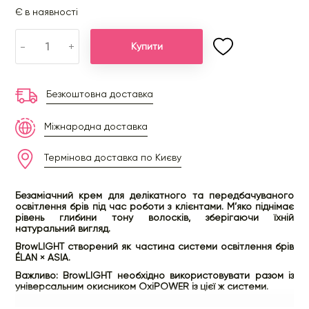
Є в наявності
-
+
Купити
Безкоштовна доставка
Міжнародна доставка
Термінова доставка по Києву
Безаміачний крем для делікатного та передбачуваного
освітлення брів під час роботи з клієнтами. М’яко піднімає
рівень глибини тону волосків, зберігаючи їхній
натуральний вигляд.
BrowLIGHT створений як частина системи освітлення брів
ÉLAN × ASIA.
Важливо: BrowLIGHT необхідно використовувати разом із
універсальним окисником OxiPOWER із цієї ж системи.
Система освітлення брів підходить для: