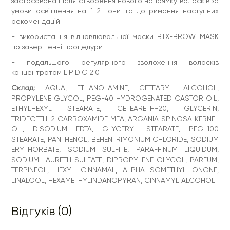
застосована після створення нового напрямку волосків за
умови освітлення на 1-2 тони та дотримання наступних
рекомендацій:
- використання відновлювальної маски BTX-BROW MASK
по завершенні процедури
- подальшого регулярного зволоження волосків
концентратом LIPIDIC 2.0
Склад:
AQUA, ETHANOLAMINE, CETEARYL ALCOHOL,
PROPYLENE GLYCOL, PEG-40 HYDROGENATED CASTOR OIL,
ETHYLHEXYL STEARATE, CETEARETH-20, GLYCERIN,
TRIDECETH-2 CARBOXAMIDE MEA, ARGANIA SPINOSA KERNEL
OIL, DISODIUM EDTA, GLYCERYL STEARATE, PEG-100
STEARATE, PANTHENOL, BEHENTRIMONIUM CHLORIDE, SODIUM
ERYTHORBATE, SODIUM SULFITE, PARAFFINUM LIQUIDUM,
SODIUM LAURETH SULFATE, DIPROPYLENE GLYCOL, PARFUM,
TERPINEOL, HEXYL CINNAMAL, ALPHA-ISOMETHYL ONONE,
LINALOOL, HEXAMETHYLINDANOPYRAN, CINNAMYL ALCOHOL.
Відгуків (0)