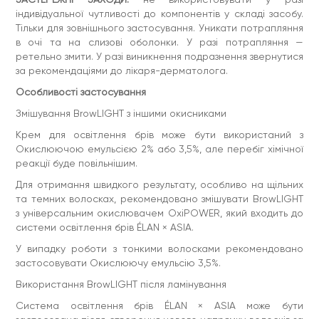
- подальшого регулярного зволоження волосків
індивідуальної чутливості до компонентів у складі засобу.
концентратом LIPIDIC 2.0
Тільки для зовнішнього застосування. Уникати потрапляння
Склад:
AQUA, ETHANOLAMINE, CETEARYL ALCOHOL,
в очі та на слизові оболонки. У разі потрапляння —
PROPYLENE GLYCOL, PEG-40 HYDROGENATED CASTOR OIL,
ретельно змити. У разі виникнення подразнення звернутися
ETHYLHEXYL STEARATE, CETEARETH-20, GLYCERIN,
TRIDECETH-2 CARBOXAMIDE MEA, ARGANIA SPINOSA KERNEL
за рекомендаціями до лікаря-дерматолога.
OIL, DISODIUM EDTA, GLYCERYL STEARATE, PEG-100
STEARATE, PANTHENOL, BEHENTRIMONIUM CHLORIDE, SODIUM
Особливості застосування
ERYTHORBATE, SODIUM SULFITE, PARAFFINUM LIQUIDUM,
Змішування BrowLIGHT з іншими окисниками
SODIUM LAURETH SULFATE, DIPROPYLENE GLYCOL, PARFUM,
TERPINEOL, HEXYL CINNAMAL, ALPHA-ISOMETHYL ONONE,
Крем для освітлення брів може бути використаний з
LINALOOL, HEXAMETHYLINDANOPYRAN, CINNAMYL ALCOHOL.
Окислюючою емульсією 2% або 3,5%, але перебіг хімічної
реакції буде повільнішим.
Для отримання швидкого результату, особливо на щільних
та темних волосках, рекомендовано змішувати BrowLIGHT
з універсальним окислювачем OxiPOWER, який входить до
системи освітлення брів ÉLAN × ASIA.
У випадку роботи з тонкими волосками рекомендовано
застосовувати Окислюючу емульсію 3,5%.
Використання BrowLIGHT після ламінування
Система освітлення брів ÉLAN × ASIA може бути