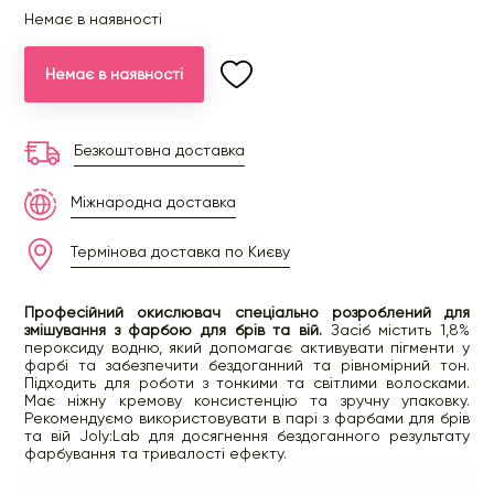
Немає в наявності
Немає в наявності
Безкоштовна доставка
Міжнародна доставка
Термінова доставка по Києву
Професійний окислювач спеціально розроблений для
змішування з фарбою для брів та вій.
Засіб містить 1,8%
пероксиду водню, який допомагає активувати пігменти у
фарбі та забезпечити бездоганний та рівномірний тон.
Підходить для роботи з тонкими та світлими волосками.
Має ніжну кремову консистенцію та зручну упаковку.
Рекомендуємо використовувати в парі з фарбами для брів
та вій Joly:Lab для досягнення бездоганного результату
фарбування та тривалості ефекту.
pH 3,0-4,0.