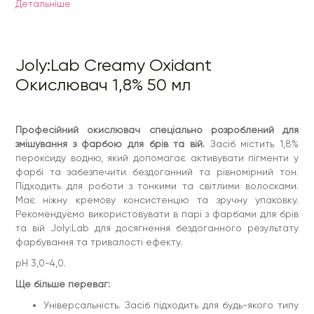
Детальнiше
Ще більше переваг:
Універсальність. Засіб підходить для будь-якого типу
шкіри. Гарантує ефективне поєднання з фарбою для
брів та вій Joly:Lab.
Joly:Lab Creamy Oxidant
Текстури. Кремова консистенція економічна та
зручна у використанні. Фарбувальна суміш легко
Окислювач 1,8% 50 мл
наноситься кісткою, не розтікаючись.
Безпека. Ми розуміємо, наскільки важливою є
безпека у використанні подібних засобів. При
створенні формули експерти не додавали
Професійний окислювач спеціально розроблений для
агресивних компонентів, які можуть пошкодити шкіру
та волоски.
змішування з фарбою для брів та вій.
Засіб містить 1,8%
пероксиду водню, який допомагає активувати пігменти у
JOLY:LAB – безпека у кожній краплі!
фарбі та забезпечити бездоганний та рівномірний тон.
Склад (INCI):
Aqua (Water), Cetearyl Alcohol, Ceteareth-20,
Підходить для роботи з тонкими та світлими волосками.
Glyceryl Stearate Citrate, Hydrogen Peroxide, Paraffinum
Liquidum (Mineral Oil), Hydroxyethylcellulose, Disodium EDTA,
Має ніжну кремову консистенцію та зручну упаковку.
Phosphoric Acid, Tetrasodium P.
Рекомендуємо використовувати в парі з фарбами для брів
та вій Joly:Lab для досягнення бездоганного результату
Спосіб застосування:
Змішати окислювач з фарбою в
рівних пропорціях 1:1 у неметалевій ємності, поки суміш не
фарбування та тривалості ефекту.
стане однорідною та кремоподібною. Поступово нанести
фарбувальну суміш на брови або вії. Через 5-15 хвилин
pH 3,0-4,0.
змити водою за допомогою ватного диска. Час дії
Ще більше переваг:
залежить від бажаної глибини кольору.
Термін придатності:
24 місяці, 6 місяців після відкриття.
Універсальність. Засіб підходить для будь-якого типу