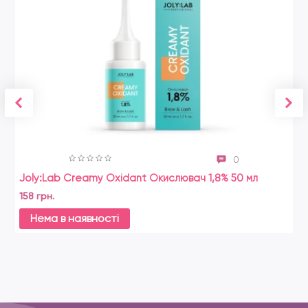
0
Joly:Lab Creamy Oxidant Окислювач 1,8% 50 мл
Le
та
158 грн.
45
Нема в наявності