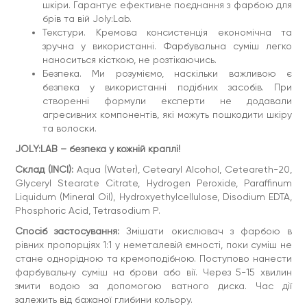
шкіри. Гарантує ефективне поєднання з фарбою для
Умови зберігання:
при температурі від +5 до +25°С,
відносній вологості повітря до 70% у закритій упаковці.
брів та вій Joly:Lab.
Текстури. Кремова консистенція економічна та
Об'єм:
50 мл
зручна у використанні. Фарбувальна суміш легко
наноситься кісткою, не розтікаючись.
Безпека. Ми розуміємо, наскільки важливою є
безпека у використанні подібних засобів. При
створенні формули експерти не додавали
агресивних компонентів, які можуть пошкодити шкіру
та волоски.
JOLY:LAB – безпека у кожній краплі!
Склад (INCI):
Aqua (Water), Cetearyl Alcohol, Ceteareth-20,
Glyceryl Stearate Citrate, Hydrogen Peroxide, Paraffinum
Liquidum (Mineral Oil), Hydroxyethylcellulose, Disodium EDTA,
Phosphoric Acid, Tetrasodium P.
Спосіб застосування:
Змішати окислювач з фарбою в
рівних пропорціях 1:1 у неметалевій ємності, поки суміш не
стане однорідною та кремоподібною. Поступово нанести
фарбувальну суміш на брови або вії. Через 5-15 хвилин
змити водою за допомогою ватного диска. Час дії
залежить від бажаної глибини кольору.