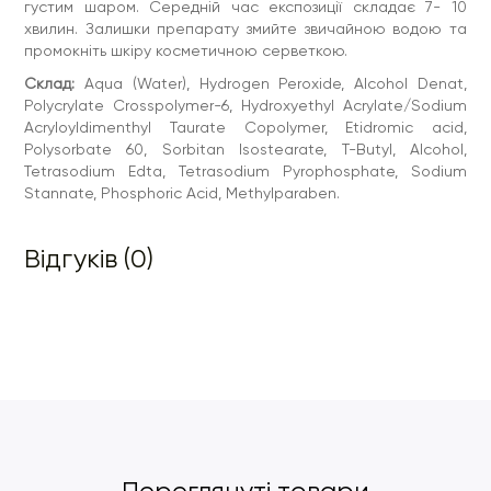
густим шаром. Середній час експозиції складає 7- 10
хвилин. Залишки препарату змийте звичайною водою та
промокніть шкіру косметичною серветкою.
Склад:
Aqua (Water), Hydrogen Peroxide, Alcohol Denat,
Polycrylate Crosspolymer-6, Hydroxyethyl Acrylate/Sodium
Acryloyldimenthyl Taurate Copolymer, Etidromic acid,
Polysorbate 60, Sorbitan Isostearate, T-Butyl, Alcohol,
Tetrasodium Edta, Tetrasodium Pyrophosphate, Sodium
Stannate, Phosphoric Acid, Methylparaben.
Відгуків (0)
Переглянуті товари