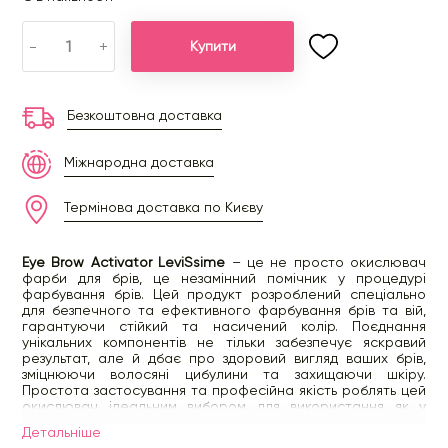
-
+
Купити
Безкоштовна доставка
Міжнародна доставка
Термінова доставка по Києву
Eye Brow Activator LeviSsime
– це не просто окислювач
фарби для брів, це незамінний помічник у процедурі
фарбування брів. Цей продукт розроблений спеціально
для безпечного та ефективного фарбування брів та вій,
гарантуючи стійкий та насичений колір. Поєднання
унікальних компонентів не тільки забезпечує яскравий
результат, але й дбає про здоровий вигляд ваших брів,
зміцнюючи волосяні цибулини та захищаючи шкіру.
Простота застосування та професійна якість роблять цей
окислювач ідеальним вибором для використання як у
салоні, так і вдома.
Детальнiше
Розведіть потрібну кількість фарби оксидантом LeviSsime