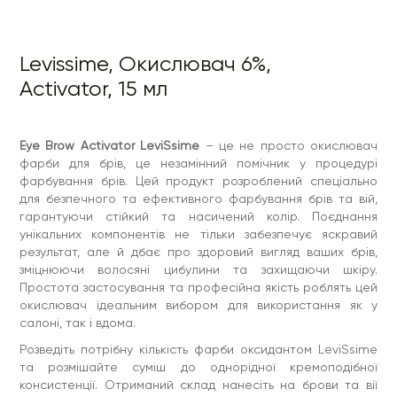
та розмішайте суміш до однорідної кремоподібної
консистенції. Отриманий склад нанесіть на брови та вії
густим шаром. Середній час експозиції складає 7- 10
хвилин. Залишки препарату змийте звичайною водою та
Levissime, Окислювач 6%,
промокніть шкіру косметичною серветкою.
Activator, 15 мл
Склад:
Aqua (Water), Hydrogen Peroxide, Alcohol Denat,
Polycrylate Crosspolymer-6, Hydroxyethyl Acrylate/Sodium
Acryloyldimenthyl Taurate Copolymer, Etidromic acid,
Polysorbate 60, Sorbitan Isostearate, T-Butyl, Alcohol,
Eye Brow Activator LeviSsime
– це не просто окислювач
Tetrasodium Edta, Tetrasodium Pyrophosphate, Sodium
фарби для брів, це незамінний помічник у процедурі
Stannate, Phosphoric Acid, Methylparaben.
фарбування брів. Цей продукт розроблений спеціально
для безпечного та ефективного фарбування брів та вій,
гарантуючи стійкий та насичений колір. Поєднання
унікальних компонентів не тільки забезпечує яскравий
результат, але й дбає про здоровий вигляд ваших брів,
зміцнюючи волосяні цибулини та захищаючи шкіру.
Простота застосування та професійна якість роблять цей
окислювач ідеальним вибором для використання як у
салоні, так і вдома.
Розведіть потрібну кількість фарби оксидантом LeviSsime
та розмішайте суміш до однорідної кремоподібної
консистенції. Отриманий склад нанесіть на брови та вії