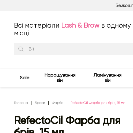
Безкошт
Всі матеріали
Lash & Brow
в одному
місці
Нарощування
Ламінування
Sale
вій
вій
Головна
Брови
Фарба
RefectoCil Фарба для брів, 15 мл
RefectoCil Фарба для
брів, 15 мл