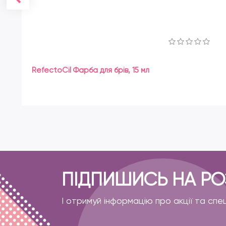
RefectoCil Фарба для брів, 15 мл
ПІДПИШИСЬ НА Р
І отримуй інформацію про акції та спе