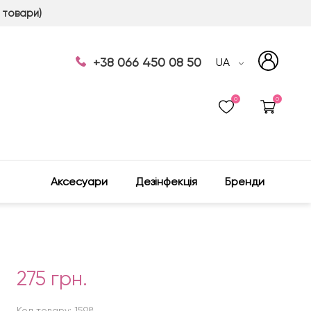
 товари)
+38 066 450 08 50
UA
0
0
Аксесуари
Дезінфекція
Бренди
275 грн.
Код товару: 1598