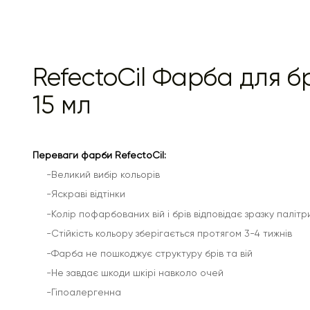
RefectoCil Фарба для бр
15 мл
Переваги фарби RefectoCil:
-Великий вибір кольорів
-Яскраві відтінки
-Колір пофарбованих вій і брів відповідає зразку палітр
-Стійкість кольору зберігається протягом 3-4 тижнів
-Фарба не пошкоджує структуру брів та вій
-Не завдає шкоди шкірі навколо очей
-Гіпоалергенна