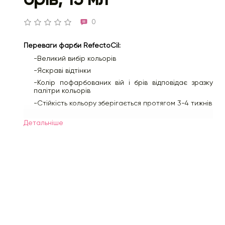
0
Переваги фарби RefectoCil:
-Великий вибір кольорів
-Яскраві відтінки
-Колір пофарбованих вій і брів відповідає зразку
палітри кольорів
-Стійкість кольору зберігається протягом 3-4 тижнів
-Фарба не пошкоджує структуру брів та вій
Детальнiше
-Не завдає шкоди шкірі навколо очей
-Гіпоалергенна