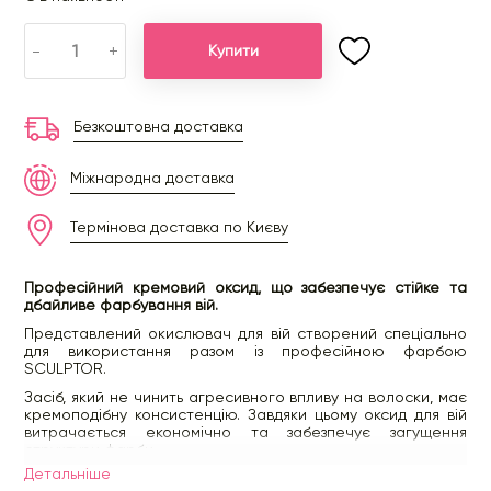
-
+
Купити
Безкоштовна доставка
Міжнародна доставка
Термінова доставка по Києву
Професійний кремовий оксид, що забезпечує стійке та
дбайливе фарбування вій.
Представлений окислювач для вій створений спеціально
для використання разом із професійною фарбою
SCULPTOR.
Засіб, який не чинить агресивного впливу на волоски, має
кремоподібну консистенцію. Завдяки цьому оксид для вій
витрачається економічно та забезпечує загущення
структури фарби.
Детальнiше
До складу окислювача входить перекис водню (1.8%). Цей