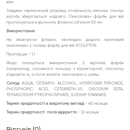
віях.
Завдяки герметичній упаковці стабільність хімічних сполук
засобу зберігається надовго. Окислювач фарби для вій
пропонується в зручному флаконі об'ємом 50 мл.
Використання:
Не збовтуючи флакон, необхідно додати кремовий
окислювач у гелеву фарбу для вій SCULPTOR.
Пропорція - 1:1.
Якщо планується використання 2 відтінків фарби
(наприклад, основного кольору з коректором), спочатку
з'єднайте їх, а потім влийте окислювач у суміш.
Склад:
AQUA, CETEARYL ALCOHOL, HYDROGEN PEROXIDE,
PHOSPHORIC ACID, CETEARETH-20, DISODIUM EDTA,
TETRASODIUM PYROPHOSPHATE, SODIUM STANNATE.
Термін придатності в закритому вигляді
- 60 місяців
Термін придатності після відкриття
- 12 місяців
Відгуків (0)