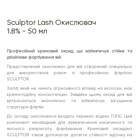
компонент необхідний для забезпечення насиченого та
якісного результату фарбування. Кремовий оксидант
SCULPTOR також допомагає досягти стійкості відтінку на
віях.
Sculptor Lash Окислювач
Завдяки герметичній упаковці стабільність хімічних сполук
засобу зберігається надовго. Окислювач фарби для вій
1.8% - 50 мл
пропонується в зручному флаконі об'ємом 50 мл.
Використання:
Не збовтуючи флакон, необхідно додати кремовий
Професійний кремовий оксид, що забезпечує стійке та
окислювач у гелеву фарбу для вій SCULPTOR.
дбайливе фарбування вій.
Пропорція - 1:1.
Представлений окислювач для вій створений спеціально
Якщо планується використання 2 відтінків фарби
для використання разом із професійною фарбою
(наприклад, основного кольору з коректором), спочатку
SCULPTOR.
з'єднайте їх, а потім влийте окислювач у суміш.
Засіб, який не чинить агресивного впливу на волоски, має
Склад:
AQUA, CETEARYL ALCOHOL, HYDROGEN PEROXIDE,
PHOSPHORIC ACID, CETEARETH-20, DISODIUM EDTA,
кремоподібну консистенцію. Завдяки цьому оксид для вій
TETRASODIUM PYROPHOSPHATE, SODIUM STANNATE.
витрачається економічно та забезпечує загущення
структури фарби.
Термін придатності в закритому вигляді
- 60 місяців
Термін придатності після відкриття
- 12 місяців
До складу окислювача входить перекис водню (1.8%). Цей
компонент необхідний для забезпечення насиченого та
якісного результату фарбування. Кремовий оксидант
SCULPTOR також допомагає досягти стійкості відтінку на