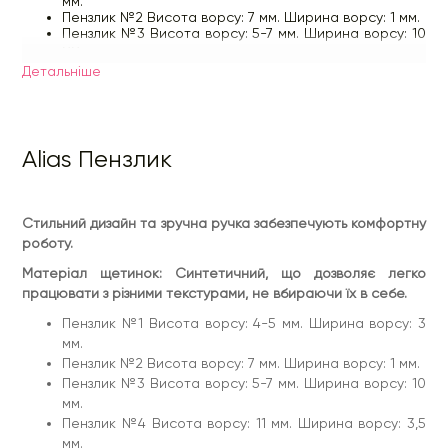
мм.
Пензлик №2 Висота ворсу: 7 мм. Ширина ворсу: 1 мм.
Пензлик №3 Висота ворсу: 5-7 мм. Ширина ворсу: 10
мм.
Пензлик №4 Висота ворсу: 11 мм. Ширина ворсу: 3,5
Детальнiше
мм.
Пензлик №5 Висота ворсу: 3-5 мм. Ширина ворсу: 8
мм.
Пензлик №6 Висота ворсу: 6 мм. Ширина ворсу: 6мм.
Пензлик №7 Висота ворсу: 6.5 мм. Ширина ворсу 10
Alias Пензлик
мм.
Пензлик №8 Довжина ворсу: 5 мм Ширина ворсу: 5
мм.
Пензлик №9 Довжина ворсу: 9 мм Ширина ворсу: 10
Стильний дизайн та зручна ручка забезпечують комфортну
мм
Пензлик №10 Довжина ворсу: 6 мм Ширина ворсу: 10
роботу.
мм
Матеріал щетинок: Синтетичний, що дозволяє легко
Пензлик №11 Довжина ворсу: 11 мм Ширина ворсу: 6
мм
працювати з різними текстурами, не вбираючи їх в себе.
Пензлик №1 Висота ворсу: 4-5 мм. Ширина ворсу: 3
мм.
Пензлик №2 Висота ворсу: 7 мм. Ширина ворсу: 1 мм.
Пензлик №3 Висота ворсу: 5-7 мм. Ширина ворсу: 10
мм.
Пензлик №4 Висота ворсу: 11 мм. Ширина ворсу: 3,5
мм.