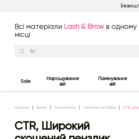
Безкошт
Всі матеріали
Lash & Brow
в одному
місці
Нарощування
Ламінування
Sale
вій
вій
Головна
Брови
Інструменти
Пензлики для брів
CTR, Шир
CTR, Широкий
скошений пензлик