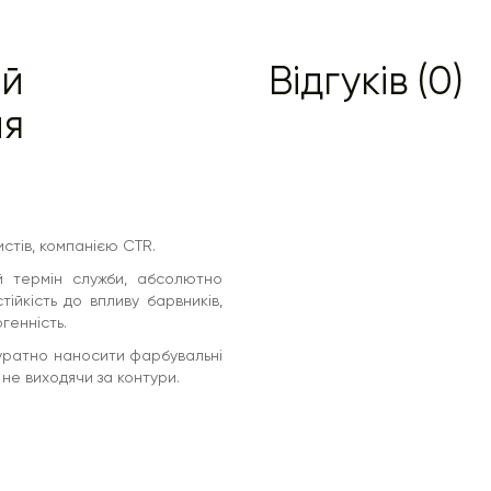
ий
Відгуків (0)
ня
стів, компанією CTR.
ий термін служби, абсолютно
ійкість до впливу барвників,
генність.
куратно наносити фарбувальні
 не виходячи за контури.