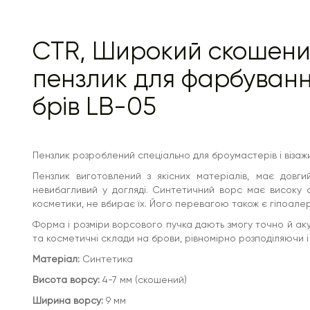
Ворс:
Синтетика, Нейлон
CTR, Широкий скошен
пензлик для фарбуван
брів LB-05
Пензлик розроблений спеціально для броумастерів і візажи
Пензлик виготовлений з якісних матеріалів, має довг
невибагливий у догляді. Синтетичний ворс має високу ст
косметики, не вбирає їх. Його перевагою також є гіпоалер
Форма і розміри ворсового пучка дають змогу точно й а
та косметичні склади на брови, рівномірно розподіляючи і
Матеріал:
Синтетика
Висота ворсу:
4-7 мм (скошений)
Ширина ворсу:
9 мм