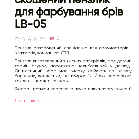
для фарбування брів
LB-05
0
Пензлик розроблений спеціально для броумастерів і
візажистів, компанією CTR.
Пензлик виготовлений з якісних матеріалів, має довгий
термін служби, абсолютно невибагливий у догляді.
Синтетичний ворс має високу стійкість до впливу
барвників, косметики, не вбирає їх. Його перевагою
також є гіпоалергенність.
Форма і розміри ворсового пучка дають змогу точно й
акуратно наносити фарбувальні та косметичні склади
на брови, рівномірно розподіляючи і не виходячи за
Детальнiше
контури.
Матеріал:
Синтетика
Висота ворсу:
4-7 мм (скошений)
Ширина ворсу:
9 мм
Призначення кисті:
Для брів