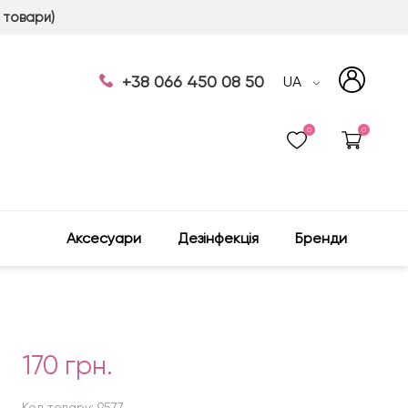
 товари)
+38 066 450 08 50
UA
0
0
Аксесуари
Дезінфекція
Бренди
170 грн.
Код товару: 9577