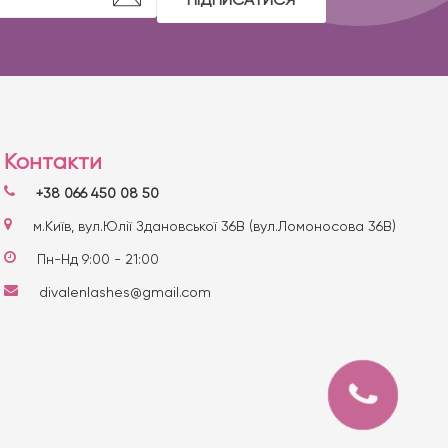
Контакти
+38 066 450 08 50
м.Київ, вул.Юлії Здановської 36В (вул.Ломоносова 36В)
Пн-Нд 9:00 - 21:00
divalenlashes@gmail.com