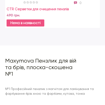
0
CTR Серветки для очищення пензлів
Ma
490 грн.
59
Нема в наявності
Maxymova Пензлик для вій
та брів, плоска-скошена
№1
№1 Професійний пензлик з магнітом для ламінування та
фарбування брів хною та фарбами, кутова, тонка