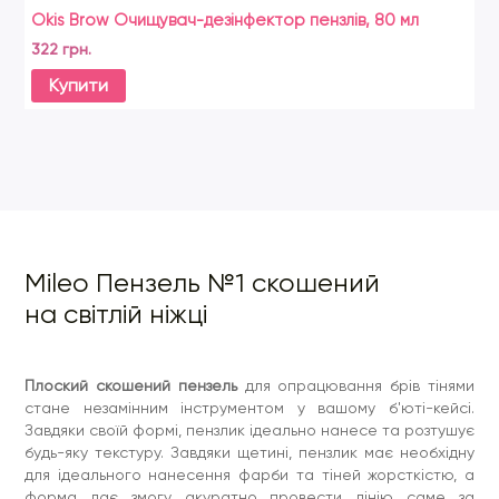
Okis Brow Очищувач-дезінфектор пензлів, 80 мл
Ni
ок
322 грн.
72
Купити
Mileo Пензель №1 скошений
на світлій ніжці
Плоский скошений пензель
для опрацювання брів тінями
стане незамінним інструментом у вашому б'юті-кейсі.
Завдяки своїй формі, пензлик ідеально нанесе та розтушує
будь-яку текстуру. Завдяки щетині, пензлик має необхідну
для ідеального нанесення фарби та тіней жорсткістю, а
форма дає змогу акуратно провести лінію саме за