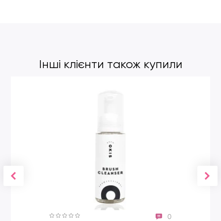
ворс забезпечує приємне зіткнення пензлика з ніжною та
делікатною шкірою повік, не дряпаючи її й акуратно
наносячи тіні.
Розміри (+/-): загальна довжина 18,1 см, висота ворсу 0,8
см, товщина ворсу 0,5-0,7 мм.
Інші клієнти також купили
0