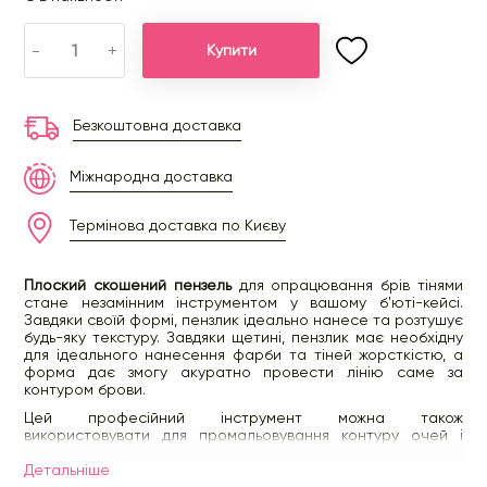
-
+
Купити
Безкоштовна доставка
Міжнародна доставка
Термінова доставка по Києву
Плоский скошений пензель
для опрацювання брів тінями
стане незамінним інструментом у вашому б'юті-кейсі.
Завдяки своїй формі, пензлик ідеально нанесе та розтушує
будь-яку текстуру. Завдяки щетині, пензлик має необхідну
для ідеального нанесення фарби та тіней жорсткістю, а
форма дає змогу акуратно провести лінію саме за
контуром брови.
Цей професійний інструмент можна також
використовувати для промальовування контуру очей і
нанесення підводки. Ручка пензлика має зручну форму, яка
дає змогу комфортно тримати її в руці та максимально
Детальнiше
точно наносити декоративну косметику. Високоякісний