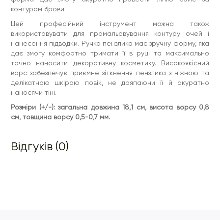
контуром брови.
Цей професійний інструмент можна також
використовувати для промальовування контуру очей і
нанесення підводки. Ручка пензлика має зручну форму, яка
дає змогу комфортно тримати її в руці та максимально
точно наносити декоративну косметику. Високоякісний
ворс забезпечує приємне зіткнення пензлика з ніжною та
делікатною шкірою повік, не дряпаючи її й акуратно
наносячи тіні.
Розміри (+/-): загальна довжина 18,1 см, висота ворсу 0,8
см, товщина ворсу 0,5-0,7 мм.
Відгуків (0)