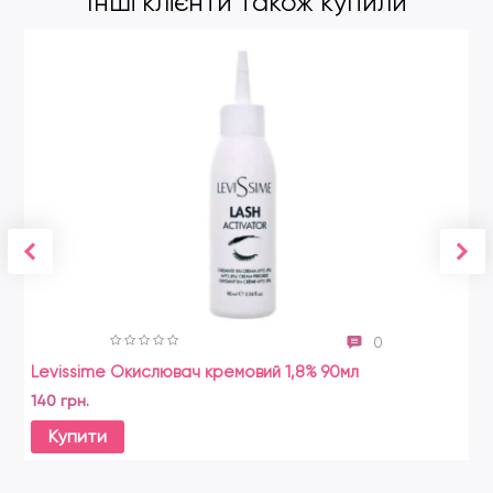
Інші клієнти також купили
0
Levissime Окислювач кремовий 1,8% 90мл
Ko
140 грн.
14
Купити