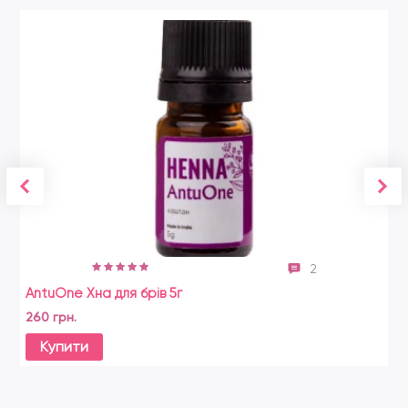
2
AntuOne Хна для брів 5г
260 грн.
Купити