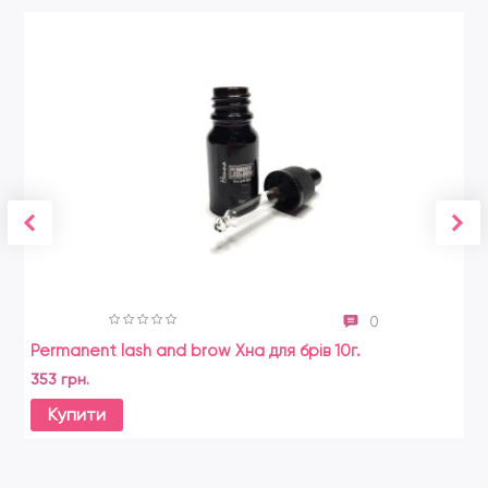
0
Permanent lash and brow Хна для брів 10г.
An
353 грн.
26
Купити