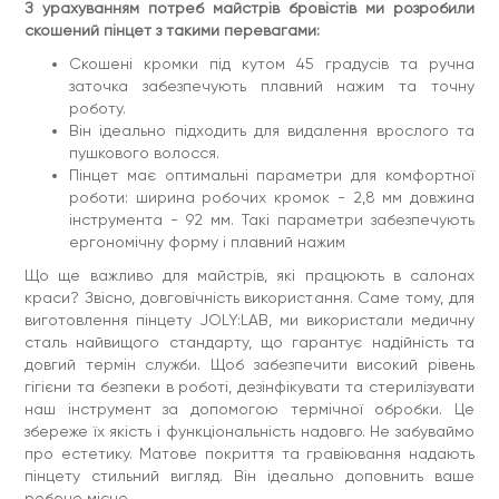
З урахуванням потреб майстрів бровістів ми розробили
Перед корекцією брів переконатися, що шкіра
скошений пінцет з такими перевагами:
чиста і вільна від макіяжу чи інших забруднень.
Очистити шкіру допоможе шампунь-піна для брів та
Скошені кромки під кутом 45 градусів та ручна
вій.
заточка забезпечують плавний нажим та точну
Розташувати пінцет ближче до кореня волоска для
кращого захоплення та видалення.
роботу.
Після видалення волосся використати засіб для
Він ідеально підходить для видалення врослого та
заспокоєння шкіри. Для цього ідеально підійде
пушкового волосся.
захисний аргановий крем для брів та вій.
Пінцет має оптимальні параметри для комфортної
JOLY:LAB – з думкою про комфорт та якість у роботі!
роботи: ширина робочих кромок - 2,8 мм довжина
Матеріал:
інструмента - 92 мм. Такі параметри забезпечують
нержавіюча сталь.
ергономічну форму і плавний нажим
Покриття:
матове з гравіюванням.
Що ще важливо для майстрів, які працюють в салонах
Спосіб застосування:
захопіть врослий волосок,
утримуючи кінчики пінцета якомога ближче до кореня.
краси? Звісно, довговічність використання. Саме тому, для
Обережно потягніть у напрямку його зростання, аби
виготовлення пінцету JOLY:LAB, ми використали медичну
уникнути пеньків.
сталь найвищого стандарту, що гарантує надійність та
Термін придатності:
необмежений.
довгий термін служби. Щоб забезпечити високий рівень
гігієни та безпеки в роботі, дезінфікувати та стерилізувати
Умови зберігання:
зберігати у сухому місці.
наш інструмент за допомогою термічної обробки. Це
збереже їх якість і функціональність надовго. Не забуваймо
про естетику. Матове покриття та гравіювання надають
пінцету стильний вигляд. Він ідеально доповнить ваше
робоче місце.