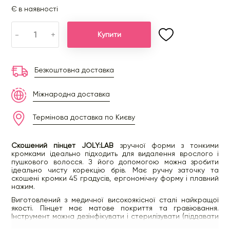
Є в наявності
-
+
Купити
Безкоштовна доставка
Міжнародна доставка
Термінова доставка по Києву
Скошений пінцет JOLY:LAB
зручної форми з тонкими
кромками ідеально підходить для видалення врослого і
пушкового волосся. З його допомогою можна зробити
ідеально чисту корекцію брів. Має ручну заточку та
скошені кромки 45 градусів, ергономічну форму і плавний
нажим.
Виготовлений з медичної високоякісної сталі найкращої
якості. Пінцет має матове покриття та гравіювання.
Інструмент можна дезінфікувати і стерилізувати (піддавати
термічній обробці).