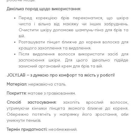
Декілька порад щодо використання:
Перед корекцією брів переконатися, що шкіра
чиста і вільна від макіяжу чи інших забруднень.
Очистити шкіру допоможе шампунь-піна для брів та
вій.
Розташувати пінцет ближче до кореня волоска для
кращого захоплення та видалення.
Після видалення волосся використати засіб для
заспокоєння шкіри. Для цього ідеально підійде
захисний аргановий крем для брів та вій.
JOLY:LAB – з думкою про комфорт та якість у роботі!
Матеріал:
нержавіюча сталь.
Покриття:
матове з гравіюванням.
Спосіб застосування:
захопіть врослий волосок,
утримуючи кінчики пінцета якомога ближче до кореня.
Обережно потягніть у напрямку його зростання, аби
уникнути пеньків.
Термін придатності:
необмежений.