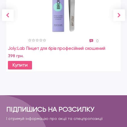
0
Joly:Lab Пінцет для брів професійний скошений
398 грн.
Купити
ПІДПИШИСЬ НА РОЗСИЛКУ
І отримуй інформацію про акції та спецпропозиції