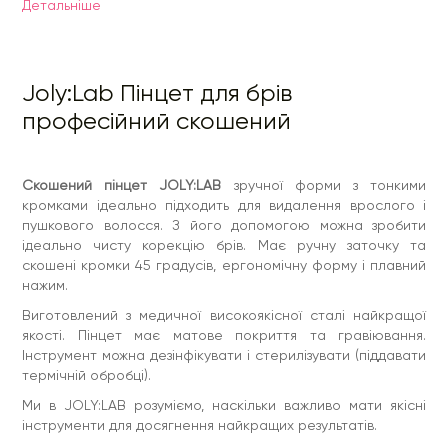
Детальнiше
Ми в JOLY:LAB розуміємо, наскільки важливо мати якісні
інструменти для досягнення найкращих результатів.
З урахуванням потреб майстрів бровістів ми розробили
скошений пінцет з такими перевагами:
Joly:Lab Пінцет для брів
Скошені кромки під кутом 45 градусів та ручна
професійний скошений
заточка забезпечують плавний нажим та точну
роботу.
Він ідеально підходить для видалення врослого та
пушкового волосся.
Пінцет має оптимальні параметри для комфортної
Скошений пінцет JOLY:LAB
зручної форми з тонкими
роботи: ширина робочих кромок - 2,8 мм довжина
кромками ідеально підходить для видалення врослого і
інструмента - 92 мм. Такі параметри забезпечують
пушкового волосся. З його допомогою можна зробити
ергономічну форму і плавний нажим
ідеально чисту корекцію брів. Має ручну заточку та
Що ще важливо для майстрів, які працюють в салонах
скошені кромки 45 градусів, ергономічну форму і плавний
краси? Звісно, довговічність використання. Саме тому, для
виготовлення пінцету JOLY:LAB, ми використали медичну
нажим.
сталь найвищого стандарту, що гарантує надійність та
Виготовлений з медичної високоякісної сталі найкращої
довгий термін служби. Щоб забезпечити високий рівень
гігієни та безпеки в роботі, дезінфікувати та стерилізувати
якості. Пінцет має матове покриття та гравіювання.
наш інструмент за допомогою термічної обробки. Це
Інструмент можна дезінфікувати і стерилізувати (піддавати
збереже їх якість і функціональність надовго. Не забуваймо
термічній обробці).
про естетику. Матове покриття та гравіювання надають
пінцету стильний вигляд. Він ідеально доповнить ваше
Ми в JOLY:LAB розуміємо, наскільки важливо мати якісні
робоче місце.
інструменти для досягнення найкращих результатів.
Декілька порад щодо використання: