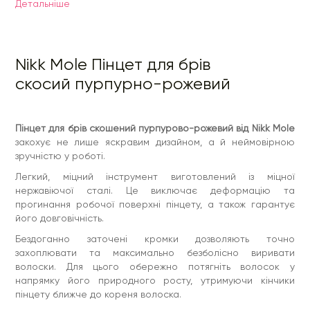
Детальнiше
напрямку його природного росту, утримуючи кінчики
пінцету ближче до кореня волоска.
Nikk Mole Пінцет для брів
скосий пурпурно-рожевий
Пінцет для брів скошений пурпурово-рожевий від Nikk Mole
закохує не лише яскравим дизайном, а й неймовірною
зручністю у роботі.
Легкий, міцний інструмент виготовлений із міцної
нержавіючої сталі. Це виключає деформацію та
прогинання робочої поверхні пінцету, а також гарантує
його довговічність.
Бездоганно заточені кромки дозволяють точно
захоплювати та максимально безболісно виривати
волоски. Для цього обережно потягніть волосок у
напрямку його природного росту, утримуючи кінчики
пінцету ближче до кореня волоска.