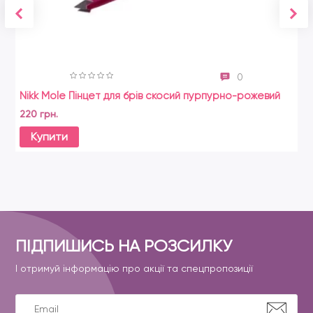
0
Nikk Mole Пінцет для брів скосий пурпурно-рожевий
220 грн.
Купити
ПІДПИШИСЬ НА РОЗСИЛКУ
І отримуй інформацію про акції та спецпропозиції