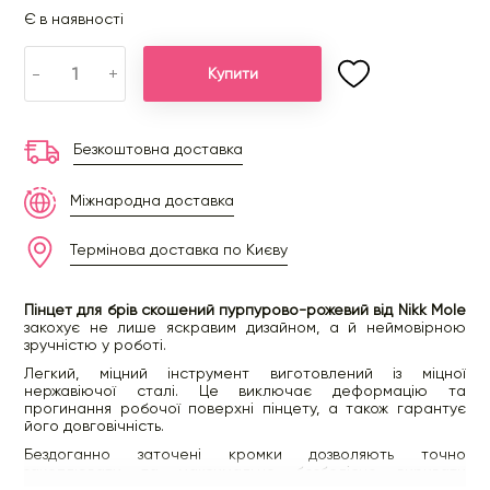
Є в наявності
-
+
Купити
Безкоштовна доставка
Міжнародна доставка
Термінова доставка по Києву
Пінцет для брів скошений пурпурово-рожевий від Nikk Mole
закохує не лише яскравим дизайном, а й неймовірною
зручністю у роботі.
Легкий, міцний інструмент виготовлений із міцної
нержавіючої сталі. Це виключає деформацію та
прогинання робочої поверхні пінцету, а також гарантує
його довговічність.
Бездоганно заточені кромки дозволяють точно
захоплювати та максимально безболісно виривати
волоски. Для цього обережно потягніть волосок у