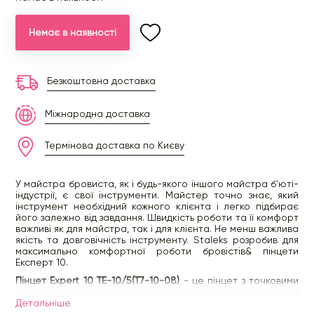
Немає в наявності
Безкоштовна доставка
Міжнародна доставка
Термінова доставка по Києву
У майстра бровиста, як і будь-якого іншого майстра б'юті-
індустрії, є свої інструменти. Майстер точно знає, який
інструмент необхідний кожного клієнта і легко підбирає
його залежно від завдання. Швидкість роботи та її комфорт
важливі як для майстра, так і для клієнта. Не менш важлива
якість та довговічність інструменту. Staleks розробив для
максимально комфортної роботи бровістів& пінцети
Експерт 10.
Пінцет Expert 10 TE-10/5(Т7-10-08)
- це пінцет з точковими
кромками для ретельної корекції брів, видалення окремих
або врослих волосків. Його вузькі, ретельно заточені та
Детальнiше
відполіровані кромки дозволяють без зусиль надати