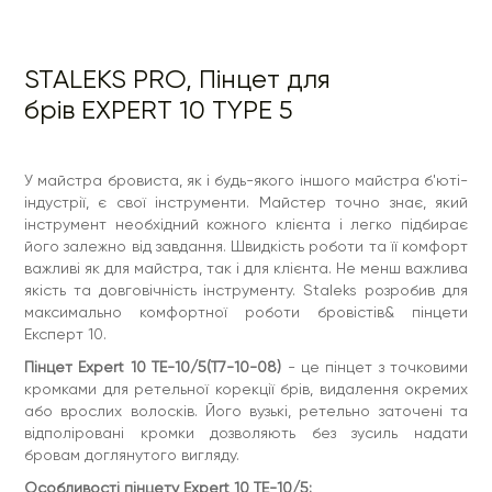
бровам доглянутого вигляду.
Особливості пінцету Expert 10 TE-10/5:
STALEKS PRO, Пінцет для
виконаний із нержавіючої сталі 40Х13 – інструмент
максимально стійкий до корозії металу;
брів EXPERT 10 TYPE 5
заточений вручну під мікроскопом – повторне
заточування потрібно не раніше ніж півроку частого
використання;
полірування зовнішньої сторони робочої частини –
У майстра бровиста, як і будь-якого іншого майстра б'юті-
пінцет не ушкоджує шкірний покрив під час корекції;
укорочені ручки - зручність у роботі для майстра з
індустрії, є свої інструменти. Майстер точно знає, який
маленькими руками;
інструмент необхідний кожного клієнта і легко підбирає
тонкі (0,1 мм) кромки інструменту – захоплення та
його залежно від завдання. Швидкість роботи та її комфорт
видалення відбувається з коренем і без обламування
важливі як для майстра, так і для клієнта. Не менш важлива
навіть найнеподатливіших, коротких і ламких
волосків;
якість та довговічність інструменту. Staleks розробив для
легкий хід і, здавалося б, незначний скіс ручок – рука
максимально комфортної роботи бровістів& пінцети
майстра знаходиться у зручному положенні під час
Експерт 10.
процедури, менше втомлюється та ефективніше
проводить корекцію;
Пінцет Expert 10 TE-10/5(Т7-10-08)
- це пінцет з точковими
щічки заточені під гострим кутом для зручності
кромками для ретельної корекції брів, видалення окремих
корекції брів.
Робота має приносити дохід та задоволення.
або врослих волосків. Його вузькі, ретельно заточені та
Примірявши одного разу пінцет Експерт 10 TE-10/5
відполіровані кромки дозволяють без зусиль надати
Staleks Pro ви безперечно оціните всі його переваги
бровам доглянутого вигляду.
на ділі та залишите його у своєму арсеналі
робочого приладдя, як неоціненного помічника
Особливості пінцету Expert 10 TE-10/5: