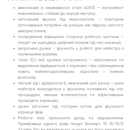
професійного майстра-бровиста.
виконаний із нержавіючої сталі 40Х13 – інструмент
максимально стійкий до корозії металу;
заточений вручну під мікроскопом – повторне
заточування потрібно не раніше ніж півроку частого
використання;
полірування зовнішньої сторони робочої частини –
пінцет не ушкоджує шкірний покрив під час корекції;
укорочені ручки - зручність у роботі для майстра з
маленькими руками;
тонкі (0,1 мм) кромки інструменту – захоплення та
видалення відбувається з коренем і без обламування
навіть найнеподатливіших, коротких і ламких
волосків;
легкий хід і, здавалося б, незначний скіс ручок – рука
майстра знаходиться у зручному положенні під час
процедури, менше втомлюється та ефективніше
проводить корекцію;
щічки заточені під гострим кутом для зручності
корекції брів.
Робота має приносити дохід та задоволення.
Примірявши одного разу пінцет Експерт 10 TE-10/5
Staleks Pro ви безперечно оціните всі його переваги