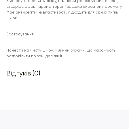
Зволожує та живить шкіру, надаючи релаксуючий ефект,
створює ефект арома терапії завдяки виразному аромату.
Має антисептичні властивості, підходить для різних типів
шкіри.
Застосування:
Нанести на чисту шкіру, м'якими рухами, що масажують,
розподілити по зоні депіляції.
Відгуків (0)