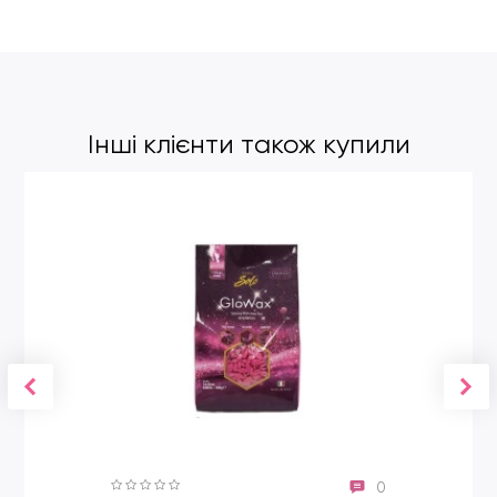
Застосування:
Нанести на чисту шкіру, м'якими рухами, що масажують,
розподілити по зоні депіляції.
Інші клієнти також купили
0