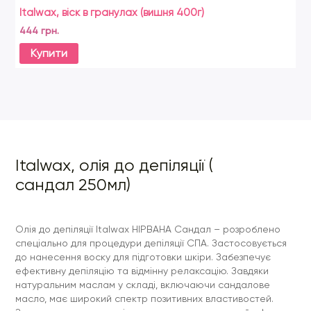
Italwax, віск в гранулах (вишня 400г)
It
444 грн.
46
Купити
Italwax, олія до депіляції (
сандал 250мл)
Олія до депіляції Italwax НІРВАНА Сандал – розроблено
спеціально для процедури депіляції СПА. Застосовується
до нанесення воску для підготовки шкіри. Забезпечує
ефективну депіляцію та відмінну релаксацію. Завдяки
натуральним маслам у складі, включаючи сандалове
масло, має широкий спектр позитивних властивостей.