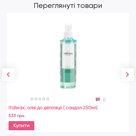
Переглянуті товари
0
Italwax, олія до депіляції ( сандал 250мл)
Le
Br
533 грн.
35
Купити