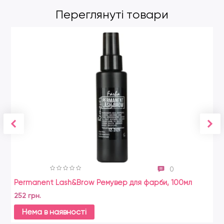
Переглянуті товари
0
Permanent Lash&Brow Ремувер для фарби, 100мл
Zo
252 грн.
21
Нема в наявності