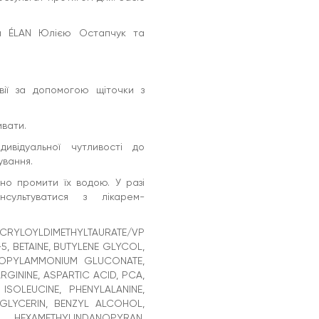
ом ÉLAN Юлією Остапчук та
вії за допомогою щіточки з
ивати.
ивідуальної чутливості до
ування.
но промити їх водою. У разі
нсультуватися з лікарем-
LOYLDIMETHYLTAURATE/VP
, BETAINE, BUTYLENE GLYCOL,
ROPYLAMMONIUM GLUCONATE,
GININE, ASPARTIC ACID, PCA,
 ISOLEUCINE, PHENYLALANINE,
LGLYCERIN, BENZYL ALCOHOL,
 HEXAMETHYLINDANOPYRAN,