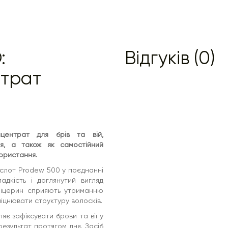
:
Відгуків (0)
нтрат
центрат для брів та вій,
я, а також як самостійний
ористання.
слот Prodew 500 у поєднанні
адкість і доглянутий вигляд
 гліцерин сприяють утриманню
міцнювати структуру волосків.
яє зафіксувати брови та вії у
езультат протягом дня. Засіб