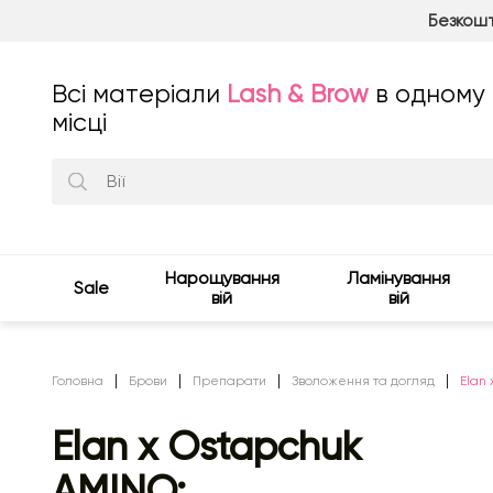
Безкошт
Всі матеріали
Lash & Brow
в одному
місці
Нарощування
Ламінування
Sale
вій
вій
Головна
Брови
Препарати
Зволоження та догляд
Elan 
Elan x Ostapchuk
AMINO: