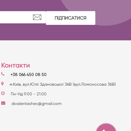
ПІДПИСАТИСЯ
Контакти
+38 066 450 08 50
м.Київ, вул.Юлії Здановської 36В (вул.Ломоносова 36В)
Пн-Нд 9:00 - 21:00
divalenlashes@gmail.com