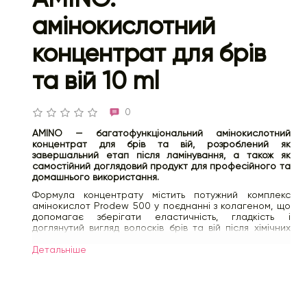
амінокислотний
концентрат для брів
та вій 10 ml
0
AMINO — багатофункціональний амінокислотний
концентрат для брів та вій, розроблений як
завершальний етап після ламінування, а також як
самостійний доглядовий продукт для професійного та
домашнього використання.
Формула концентрату містить потужний комплекс
амінокислот Prodew 500 у поєднанні з колагеном, що
допомагає зберігати еластичність, гладкість і
доглянутий вигляд волосків брів та вій після хімічних
процедур. Бетаїн і гліцерин сприяють утриманню
вологи, а інноваційний комплекс FiberHance™
Детальнiше
допомагає зміцнювати структуру волосків.
Завдяки своїй текстурі амінокислотний концентрат
дозволяє зафіксувати брови та вії у бажаному
напрямку, забезпечуючи акуратний та стійкий