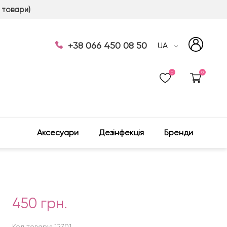
 товари)
+38 066 450 08 50
UA
0
0
Аксесуари
Дезінфекція
Бренди
450 грн.
Код товару: 12701