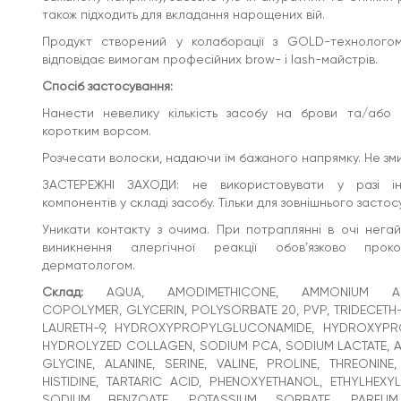
LACTATE, ARGININE, ASPARTIC ACID, PCA, GLYCINE,
також підходить для вкладання нарощених вій.
ALANINE, SERINE, VALINE, PROLINE, THREONINE,
ISOLEUCINE, PHENYLALANINE, HISTIDINE, TARTARIC ACID,
Продукт створений у колаборації з GOLD-технолог
PHENOXYETHANOL, ETHYLHEXYLGLYCERIN, BENZYL
відповідає вимогам професійних brow- і lash-майстрів.
ALCOHOL, SODIUM BENZOATE, POTASSIUM SORBATE,
PARFUM, HEXAMETHYLINDANOPYRAN, TETRAMETHYL
Спосіб застосування:
ACETYLOCTAHYDRONAPHTHALENES, BENZYL SALICYLATE,
LINALYL ACETATE.
Нанести невелику кількість засобу на брови та/або 
коротким ворсом.
Термін придатності:
24 місяці.
Термін придатності після відкриття:
Розчесати волоски, надаючи їм бажаного напрямку. Не зм
12 місяців.
Виробник залишає за собою право змінювати
ЗАСТЕРЕЖНІ ЗАХОДИ: не використовувати у разі інд
формулу та пакування продукту.
компонентів у складі засобу. Тільки для зовнішнього застос
Уникати контакту з очима. При потраплянні в очі негай
виникнення алергічної реакції обовʼязково проко
дерматологом.
Склад:
AQUA, AMODIMETHICONE, AMMONIUM ACRY
COPOLYMER, GLYCERIN, POLYSORBATE 20, PVP, TRIDECETH-5
LAURETH-9, HYDROXYPROPYLGLUCONAMIDE, HYDROXYP
HYDROLYZED COLLAGEN, SODIUM PCA, SODIUM LACTATE, AR
GLYCINE, ALANINE, SERINE, VALINE, PROLINE, THREONINE,
HISTIDINE, TARTARIC ACID, PHENOXYETHANOL, ETHYLHEXY
SODIUM BENZOATE, POTASSIUM SORBATE, PARFUM,