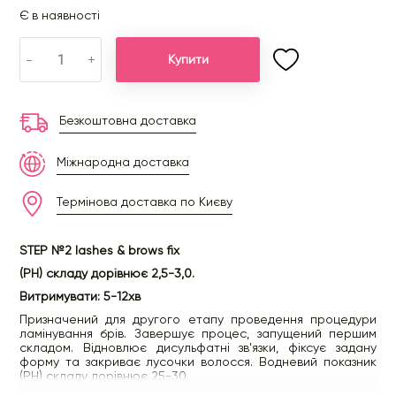
Є в наявності
-
+
Купити
Безкоштовна доставка
Міжнародна доставка
Термінова доставка по Києву
STEP №2 lashes & brows fix
(РH) складу дорівнює 2,5-3,0.
Витримувати: 5-12хв
Призначений для другого етапу проведення процедури
ламінування брів. Завершує процес, запущений першим
складом. Відновлює дисульфатні зв'язки, фіксує задану
форму та закриває лусочки волосся. Водневий показник
(РH) складу дорівнює 25-30.