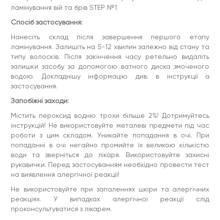
Chloride, Ceteareth-20, Ethylhexyl Stearate, Paraffinum
ламінування вій та брів STEP №1
Liquidum, Disodium EDTA, Tetrasodium Pyrophosphate,
Sodium Stannate, Phosphoric Acid.
Спосіб застосування:
Використовувати протягом 6 місяців після розкриття
Нанесіть склад після завершення першого етапу
первинної упаковки.
ламінування. Залишіть на 5-12 хвилин залежно від стану та
Умови зберігання:
зберігати при температурі від +5 до
типу волосків. Після закінчення часу ретельно видаліть
+25°С у сухому, недоступному для дітей місці.
залишки засобу за допомогою ватного диска змоченого
Уникати потрапляння прямих сонячних променів.
водою. Докладнішу інформацію див. в інструкції із
застосування.
Запобіжні заходи:
Містить пероксид водню трохи більше 2%! Дотримуйтесь
інструкцій! Не використовуйте металеві предмети під час
роботи з цим складом. Уникайте попадання в очі. При
попаданні в очі негайно промийте їх великою кількістю
води та зверніться до лікаря. Використовуйте захисні
рукавички. Перед застосуванням необхідно провести тест
на виявлення алергічної реакції!
Не використовуйте при запаленнях шкіри та алергічних
реакціях. У випадках алергічної реакції слід
проконсультуватися з лікарем.