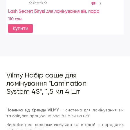
0
Lash Secret Бігуді для ламінування вій, пара
La
110 грн.
45
Купити
Vilmy Набір саше для
ламінування "Lamination
System 4S", 1,5 мл 4 шт
Новинка від бренду VILMY
– система для ламінування вій
та брів, яка працює на вас, а не ви на неї!
Виробництво доданків відбувається в одній із передових