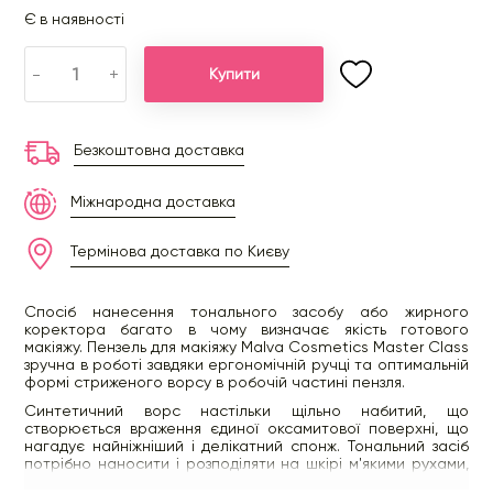
Є в наявності
-
+
Купити
Безкоштовна доставка
Міжнародна доставка
Термінова доставка по Києву
Спосіб нанесення тонального засобу або жирного
коректора багато в чому визначає якість готового
макіяжу. Пензель для макіяжу Malva Cosmetics Master Class
зручна в роботі завдяки ергономічній ручці та оптимальній
формі стриженого ворсу в робочій частині пензля.
Синтетичний ворс настільки щільно набитий, що
створюється враження єдиної оксамитової поверхні, що
нагадує найніжніший і делікатний спонж. Тональний засіб
потрібно наносити і розподіляти на шкірі м'якими рухами,
що погладжують, одночасно поліруючи її поверхню.