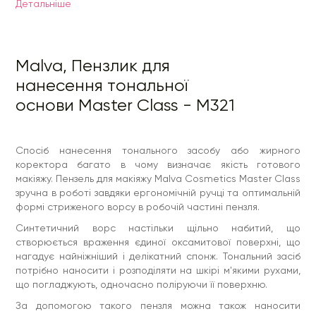
Детальнiше
За допомогою такого пензля можна також наносити
коректори, рум'яна, хайлайтер та інші жирні та кремові
продукти. Очищається інструмент так само, як і більшість
пензлів – за допомогою очисника або спеціального
миючого засобу.
Malva, Пензлик для
Спосіб застосування: використовувати для нанесення
нанесення тональної
макіяжу.
основи Master Сlass - M321
Спосіб нанесення тонального засобу або жирного
коректора багато в чому визначає якість готового
макіяжу. Пензель для макіяжу Malva Cosmetics Master Class
зручна в роботі завдяки ергономічній ручці та оптимальній
формі стриженого ворсу в робочій частині пензля.
Синтетичний ворс настільки щільно набитий, що
створюється враження єдиної оксамитової поверхні, що
нагадує найніжніший і делікатний спонж. Тональний засіб
потрібно наносити і розподіляти на шкірі м'якими рухами,
що погладжують, одночасно поліруючи її поверхню.
За допомогою такого пензля можна також наносити