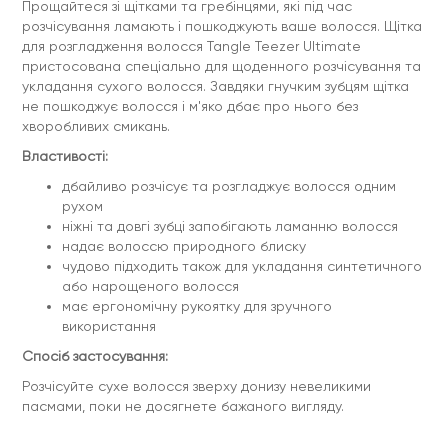
Прощайтеся зі щітками та гребінцями, які під час
розчісування ламають і пошкоджують ваше волосся. Щітка
для розгладження волосся Tangle Teezer Ultimate
пристосована спеціально для щоденного розчісування та
укладання сухого волосся. Завдяки гнучким зубцям щітка
не пошкоджує волосся і м'яко дбає про нього без
хворобливих смикань.
Властивості:
дбайливо розчісує та розгладжує волосся одним
рухом
ніжні та довгі зубці запобігають ламанню волосся
надає волоссю природного блиску
чудово підходить також для укладання синтетичного
або нарощеного волосся
має ергономічну рукоятку для зручного
використання
Спосіб застосування:
Розчісуйте сухе волосся зверху донизу невеликими
пасмами, поки не досягнете бажаного вигляду.