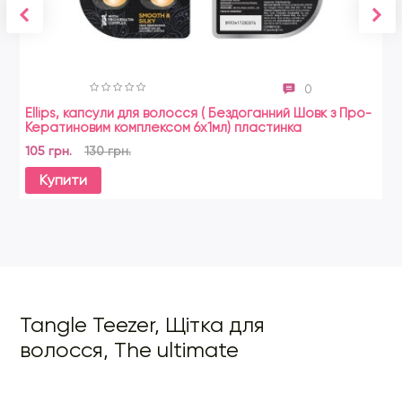
0
Ellips, капсули для волосся ( Бездоганний Шовк з Про-
To
Кератиновим комплексом 6x1мл) пластинка
25
105 грн.
130 грн.
19
Купити
Tangle Teezer, Щітка для
волосся, The ultimate