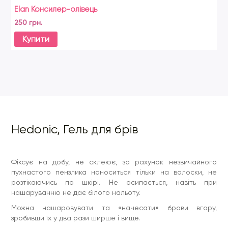
Elan Консилер-олівець
El
250 грн.
50
Купити
Hedonic, Гель для брів
Фіксує на добу, не склеює, за рахунок незвичайного
пухнастого пензлика наноситься тільки на волоски, не
розтікаючись по шкірі. Не осипається, навіть при
нашаруванню не дає білого нальоту.
Можна нашаровувати та «начесати» брови вгору,
зробивши їх у два рази ширше і вище.