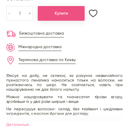
-
+
Купити
Безкоштовна доставка
Міжнародна доставка
Термінова доставка по Києву
Фіксує на добу, не склеює, за рахунок незвичайного
пухнастого пензлика наноситься тільки на волоски, не
розтікаючись по шкірі. Не осипається, навіть при
нашаруванню не дає білого нальоту.
Можна нашаровувати та «начесати» брови вгору,
зробивши їх у два рази ширше і вище.
Не пересушує волоски- склад, без «зайвих» і шкідливих
інгредієнтів, з маслом Аргани для догляду.
Незважаючи на незвично велику для гелю щіточку, яка
Детальнiше
виявилася дуже зручною, гелю на ній залишається стільки,