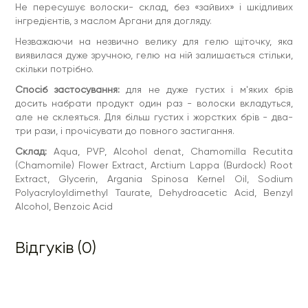
Не пересушує волоски- склад, без «зайвих» і шкідливих
інгредієнтів, з маслом Аргани для догляду.
Незважаючи на незвично велику для гелю щіточку, яка
виявилася дуже зручною, гелю на ній залишається стільки,
скільки потрібно.
Спосіб застосування:
для не дуже густих і м'яких брів
досить набрати продукт один раз - волоски вкладуться,
але не склеяться. Для більш густих і жорстких брів - два-
три рази, і прочісувати до повного застигання.
Склад:
Aqua, PVP, Alcohol denat, Chamomilla Recutita
(Chamomile) Flower Extract, Arctium Lappa (Burdock) Root
Extract, Glycerin, Argania Spinosa Kernel Oil, Sodium
Polyacryloyldimethyl Taurate, Dehydroacetic Acid, Benzyl
Alcohol, Benzoic Acid
Відгуків (0)