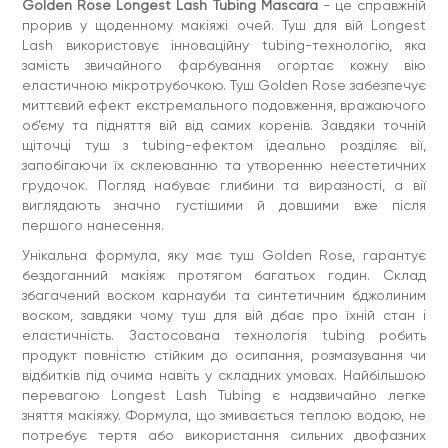
вибір для тих, хто шукає ефект накладних вій із
Golden Rose Longest Lash Tubing Mascara
- це справжній
максимальним комфортом носіння. Ця подовжувальна туш
прорив у щоденному макіяжі очей. Туш для вій Longest
чудово підійде як для легкого денного макіяжу, так і для
Lash використовує інноваційну tubing-технологію, яка
особливих подій, коли вам потрібен виразний погляд. Це
замість звичайного фарбування огортає кожну вію
ідеальна чорна туш для людей із чутливими очима та
користувачів контактних лінз. Спробуйте вже сьогодні цю
еластичною мікротрубочкою. Туш Golden Rose забезпечує
сучасну формулу та забудьте про ефект панди назавжди.
миттєвий ефект екстремального подовження, вражаючого
Додайте до кошика та насолоджуйтеся красивим
об’єму та підняття вій від самих коренів. Завдяки точній
ефектом вій, які привертають увагу.
щіточці туш з tubing-ефектом ідеально розділяє вії,
Спосіб використання:
нанесіть перший шар від коренів до
запобігаючи їх склеюванню та утворенню неестетичних
кінчиків вій, потім нанесіть наступний шар до висихання
грудочок. Погляд набуває глибини та виразності, а вії
попереднього.
виглядають значно густішими й довшими вже після
Зняття:
легко змивається під впливом теплої води.
першого нанесення.
Закрийте очі, помасажуйте вії подушечками пальців,
попередньо змоченими теплою водою, а потім обережно
Унікальна формула, яку має туш Golden Rose, гарантує
проведіть пальцями вниз, щоб видалити продукт.
бездоганний макіяж протягом багатьох годин. Склад
Інгредієнти / Ingredients:
AQUA, POLYURETHANE-35, CI
збагачений воском карнауби та синтетичним бджолиним
77499, COPERNICIA CERIFERA CERA, SYNTHETIC BEESWAX,
воском, завдяки чому туш для вій дбає про їхній стан і
GLYCERYL STEARATE, CETEARYL ALCOHOL, BUTYLENE
еластичність. Застосована технологія tubing робить
GLYCOL, STEARIC ACID, PALMITIC ACID, AMINOMETHYL
PROPANOL, PHENOXYETHANOL, ACACIA SENEGAL GUM,
продукт повністю стійким до осипання, розмазування чи
SODIUM DEHYDROACETATE, METHYLPROPANEDIOL,
відбитків під очима навіть у складних умовах. Найбільшою
CAPRYLYL GLYCOL, PHENYLPROPANOL.
перевагою Longest Lash Tubing є надзвичайно легке
Пам’ятайте, що список інгредієнтів може відрізнятися
зняття макіяжу. Формула, що змивається теплою водою, не
залежно від серії продукту. Найактуальніший список ви
потребує тертя або використання сильних двофазних
знайдете на упаковці продукту.