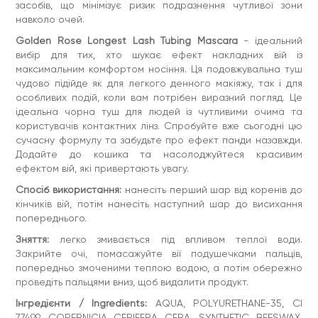
засобів, що мінімізує ризик подразнення чутливої зони
навколо очей.
Golden Rose Longest Lash Tubing Mascara
- ідеальний
вибір для тих, хто шукає ефект накладних вій із
максимальним комфортом носіння. Ця подовжувальна туш
чудово підійде як для легкого денного макіяжу, так і для
особливих подій, коли вам потрібен виразний погляд. Це
ідеальна чорна туш для людей із чутливими очима та
користувачів контактних лінз. Спробуйте вже сьогодні цю
сучасну формулу та забудьте про ефект панди назавжди.
Додайте до кошика та насолоджуйтеся красивим
ефектом вій, які привертають увагу.
Спосіб використання:
нанесіть перший шар від коренів до
кінчиків вій, потім нанесіть наступний шар до висихання
попереднього.
Зняття:
легко змивається під впливом теплої води.
Закрийте очі, помасажуйте вії подушечками пальців,
попередньо змоченими теплою водою, а потім обережно
проведіть пальцями вниз, щоб видалити продукт.
Інгредієнти / Ingredients:
AQUA, POLYURETHANE-35, CI
77499, COPERNICIA CERIFERA CERA, SYNTHETIC BEESWAX,