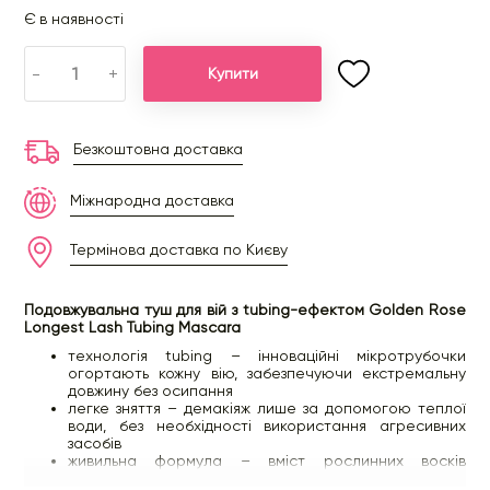
Є в наявності
-
+
Купити
Безкоштовна доставка
Міжнародна доставка
Термінова доставка по Києву
Подовжувальна туш для вій з tubing-ефектом Golden Rose
Longest Lash Tubing Mascara
технологія tubing – інноваційні мікротрубочки
огортають кожну вію, забезпечуючи екстремальну
довжину без осипання
легке зняття – демакіяж лише за допомогою теплої
води, без необхідності використання агресивних
засобів
живильна формула – вміст рослинних восків
доглядає за станом вій, надаючи їм бажаний вигин і