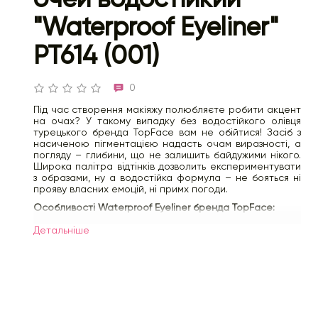
"Waterproof Eyeliner"
PT614 (001)
0
Під час створення макіяжу полюбляєте робити акцент
на очах? У такому випадку без водостійкого олівця
турецького бренда TopFace вам не обійтися! Засіб з
насиченою пігментацією надасть очам виразності, а
погляду – глибини, що не залишить байдужими нікого.
Широка палітра відтінків дозволить експериментувати
з образами, ну а водостійка формула – не бояться ні
прояву власних емоцій, ні примх погоди.
Особливості Waterproof Eyeliner бренда TopFace:
м'яка, кремоподібна текстура, легко ковзає на
Детальнiше
шкірі і не пошкоджує її;
швидко сохне, не залишаючи слідів на повіках;
має насичену пігментацією;
виконаний у декількох відтінках – від класичних
до більш яскравих, що дозволяють втілювати
сміливі експерименти;
водостійка формула витримає будь-які примхи
погоди або емоції;