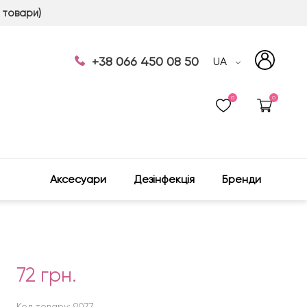
 товари)
+38 066 450 08 50
UA
0
0
Аксесуари
Дезінфекція
Бренди
72 грн.
Код товару: 9077