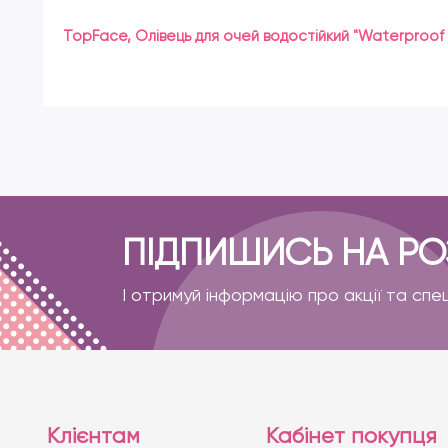
TopFace, Олівець для очей водостійкий "Waterproof Ey
ПІДПИШИСЬ НА Р
І отримуй інформацію про акції та спе
Клієнтам
Кабінет покупця