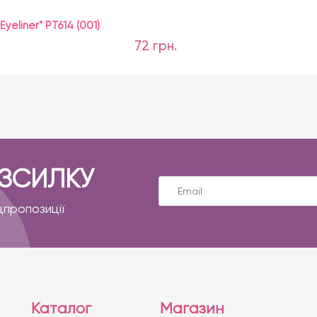
eliner" PT614 (001)
72 грн.
ОЗСИЛКУ
цпропозиції
Каталог
Магазин