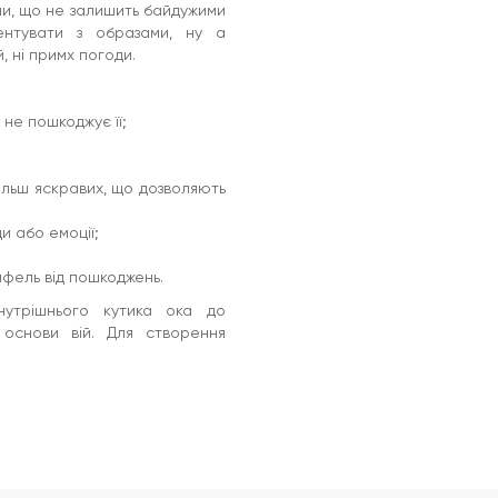
ни, що не залишить байдужими
ментувати з образами, ну а
, ні примх погоди.
 не пошкоджує її;
більш яскравих, що дозволяють
и або емоції;
ифель від пошкоджень.
нутрішнього кутика ока до
 основи вій. Для створення