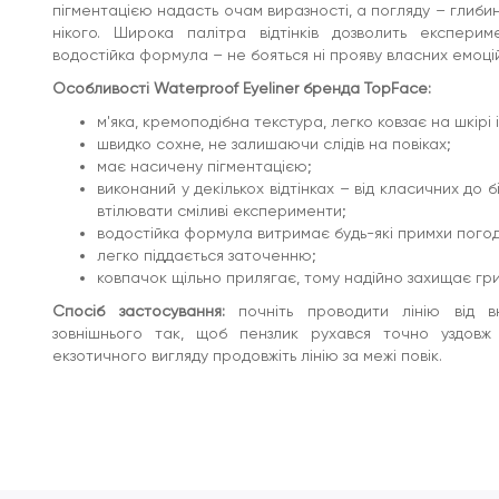
пігментацією надасть очам виразності, а погляду – глиби
нікого. Широка палітра відтінків дозволить експери
водостійка формула – не бояться ні прояву власних емоцій
Особливості Waterproof Eyeliner бренда TopFace:
м'яка, кремоподібна текстура, легко ковзає на шкірі і
швидко сохне, не залишаючи слідів на повіках;
має насичену пігментацією;
виконаний у декількох відтінках – від класичних до 
втілювати сміливі експерименти;
водостійка формула витримає будь-які примхи погод
легко піддається заточенню;
ковпачок щільно прилягає, тому надійно захищає гр
Спосіб застосування:
почніть проводити лінію від в
зовнішнього так, щоб пензлик рухався точно уздовж
екзотичного вигляду продовжіть лінію за межі повік.