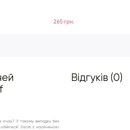
265 грн.
чей
Відгуків (0)
f
 очах? У такому випадку без
обійтися! Засіб з насиченою