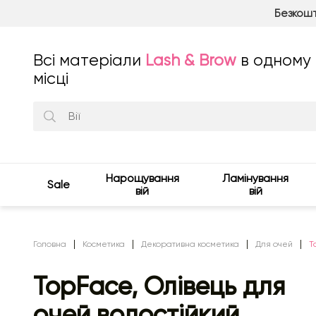
Безкошт
Всі матеріали
Lash & Brow
в одному
місці
Нарощування
Ламінування
Sale
вій
вій
Головна
Косметика
Декоративна косметика
Для очей
T
TopFace, Олівець для
очей водостійкий