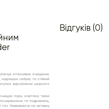
Відгуків (0)
айним
der
зпечує інтенсивне очищення,
, надлишки себуму та стійкий
Регулює вироблення шкірного
очищає пори, освітлює темні
 почервоніння та подразнень,
ї тон. Незважаючи на активну