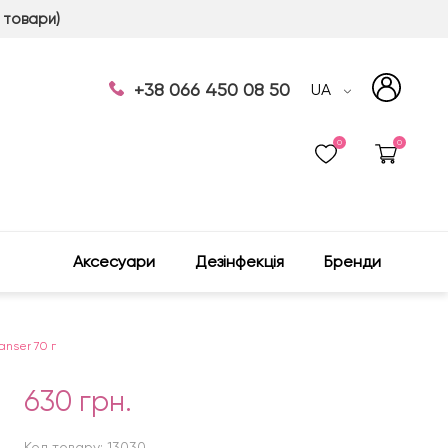
 товари)
+38 066 450 08 50
UA
0
0
Аксесуари
Дезінфекція
Бренди
nser 70 г
630 грн.
Код товару: 13030