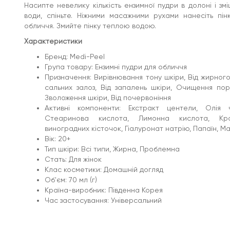
Насипте невелику кількість ензимної пудри в долоні і зм
Тип шкіри: Всі типи, Жирна, Проблемна
Стать: Для жінок
води, спіньте. Ніжними масажними рухами нанесіть пін
Клас косметики: Домашній догляд
обличчя. Змийте пінку теплою водою.
Об'єм: 70 мл (г)
Країна-виробник: Південна Корея
Характеристики
Час застосування: Універсальний
Бренд: Medi-Peel
Група товару: Ензимні пудри для обличчя
Призначення: Вирівнювання тону шкіри, Від жирного
сальних залоз, Від запалень шкіри, Очищення пор
Зволоження шкіри, Від почервоніння
Активні компоненти: Екстракт центели, Олія 
Стеаринова кислота, Лимонна кислота, Кро
виноградних кісточок, Гіалуронат натрію, Папаїн, 
Вік: 20+
Тип шкіри: Всі типи, Жирна, Проблемна
Стать: Для жінок
Клас косметики: Домашній догляд
Об'єм: 70 мл (г)
Країна-виробник: Південна Корея
Час застосування: Універсальний