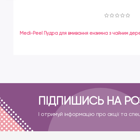
Medi-Peel Пудра для вмивання ензимна з чайним дер
ПІДПИШИСЬ НА Р
І отримуй інформацію про акції та спе