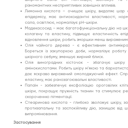
клітин та вирівнює мікрорельєф шкіри, покращує
різноманітних несприятливих зовнішніх впливів.
пружність тканин та стимулює регенераційні
процеси, сприяє скороченню пігментації.
Лимонна кислота – очищає шкіру, видаляє шар ор
Стеаринова кислота - глибоко зволожує шкіру,
епідермісу, має антиоксидантні властивості, нор
запобігаючи зневодненню, має протизапальну
сала, освітлює, нормалізує pH-шкіри.
та заспокійливу дію, захищає від шкідливого
Мадекасосид – має багатофункціональну дію на шкі
ультрафіолетового випромінювання.
колагену та еластину, підвищує еластичність епід
Застосування
відновлення шкіри, робить зморшки менш вираженими
Насипте невелику кількість ензимної пудри в долоні і
Олія чайного дерева - є ефективним антимікро
змішайте з декількома краплями води, спіньте. Ніжними
Бореться із закупоркою доби, нормалізує роботу
масажними рухами нанесіть пінку, що утворилася, на
шкірного себуму, зменшує жирний блиск.
шкіру обличчя. Змийте пінку теплою водою.
Олія виноградних кісточок - збагачує шкіру 
Характеристики
амінокислотами. Робить шкіру м'якою та бархатисто
Бренд: Medi-Peel
дає яскраво виражений омолоджуючий ефект. Спр
Група товару: Ензимні пудри для обличчя
еластину, має ранозагоювальні властивості.
Призначення: Вирівнювання тону шкіри, Від
Папаїн - забезпечує ексфоліацію ороговілих клі
жирного блиску, Нормалізація роботи сальних
залоз, Від запалень шкіри, Очищення пор,
шкіри, покращує пружність тканин та стимулює ре
Демакіяж, Очищення шкіри, Зволоження шкіри,
скороченню пігментації.
Від почервоніння
Стеаринова кислота - глибоко зволожує шкіру, з
Активні компоненти: Екстракт центели, Олія
протизапальну та заспокійливу дію, захищає від ш
чайного дерева, Кераміди, Стеаринова
кислота, Лимонна кислота, Крохмаль
випромінювання.
кукурудзяний, Олія виноградних кісточок,
Застосування
Гіалуронат натрію, Папаїн, Мадекасосид
Вік: 20+