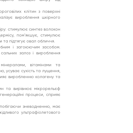
оговілих клітин з поверхні
малізує вироблення шкірного
ру: стимулює синтез волокон
ермісу, пом'якшує, стимулює
 та підтягує овал обличчя.
бним і загоюючим засобом.
 сальних залоз і вироблення
мінералами, вітамінами та
ю, усуває сухість та лущення,
ияє виробленню колагену та
тин та вирівнює мікрорельєф
генераційні процеси, сприяє
апобігаючи зневодненню, має
кідливого ультрафіолетового