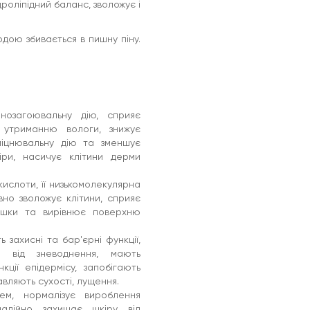
роліпідний баланс, зволожує і
одою збивається в пишну піну.
нозагоювальну дію, сприяє
 утриманню вологи, знижує
міцнювальну дію та зменшує
іри, насичує клітини дерми
кислоти, її низькомолекулярна
но зволожує клітини, сприяє
оршки та вирівнює поверхню
захисні та бар'єрні функції,
ть від зневоднення, мають
ції епідермісу, запобігають
авляють сухості, лущення.
ем, нормалізує вироблення
надійно захищає шкіру від