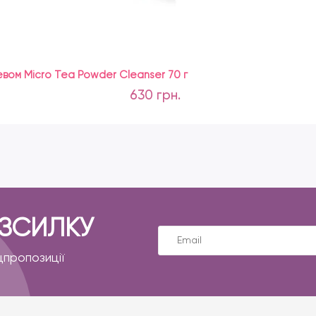
евом Micro Tea Powder Cleanser 70 г
630 грн.
ОЗСИЛКУ
цпропозиції