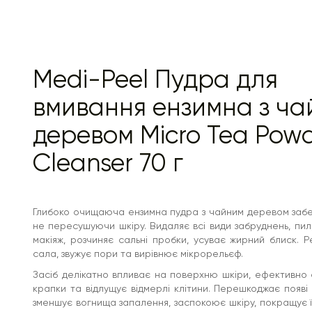
з водою збивається в пишну піну. Має слабо-кислий
рівень pH 5.5, 100% веганський продукт.
Підходить для проблемної та жирної шкіри.
Основні компоненти
Екстракт центели - має протизапальну та
Medi-Peel Пудра для
ранозагоювальну дію, сприяє відновленню
бар'єрних властивостей шкіри та утриманню
вмивання ензимна з ч
вологи, знижує чутливість шкіри, зменшує
набряки, має судинозміцнювальну дію та
зменшує купероз. Підвищує пружність та
деревом Micro Tea Pow
еластичність шкіри, насичує клітини дерми
вологою.
Cleanser 70 г
Гіалуронат натрію – це натрієва сіль
гіалуронової кислоти, її низькомолекулярна
форма. Проникає у глибокі шари епідермісу,
активно зволожує клітини, сприяє утриманню
вологи у шкірі. Згладжує дрібні зморшки та
Глибоко очищаюча ензимна пудра з чайним деревом забе
вирівнює поверхню епідермісу.
не пересушуючи шкіру. Видаляє всі види забруднень, пил
Кераміди - сприяють оновленню шкіри,
покращують захисні та бар'єрні функції,
макіяж, розчиняє сальні пробки, усуває жирний блиск. 
нормалізують гідроліпідний баланс, захищають
сала, звужує пори та вирівнює мікрорельєф.
від зневоднення, мають омолоджуючий
потенціал. Підвищують захисні функції епідермісу,
Засіб делікатно впливає на поверхню шкіри, ефективно 
запобігають втраті вологи та допомагають
крапки та відлущує відмерлі клітини. Перешкоджає появі
відновити шкіру. Позбавляють сухості, лущення.
зменшує вогнища запалення, заспокоює шкіру, покращує ї
Крохмаль кукурудзяний - виступаючи