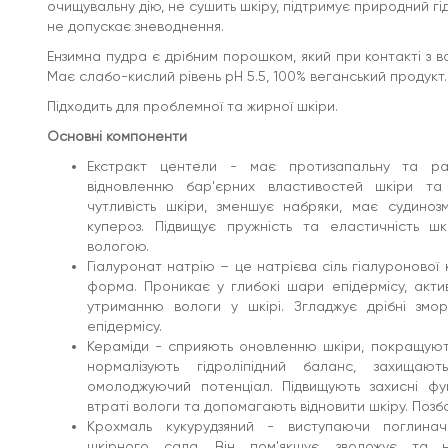
поглиначем, нормалізує вироблення шкірного
очищувальну дію, не сушить шкіру, підтримує природний гід
сала. Він пом'якшує, зволожує та надійно
не допускає зневоднення.
захищає шкіру від різноманітних несприятливих
зовнішніх впливів.
Ензимна пудра є дрібним порошком, який при контакті з в
Лимонна кислота – очищає шкіру, видаляє шар
Має слабо-кислий рівень pH 5.5, 100% веганський продукт.
ороговілих клітин з поверхні епідермісу, має
антиоксидантні властивості, нормалізує
Підходить для проблемної та жирної шкіри.
вироблення шкірного сала, освітлює, нормалізує
pH-шкіри.
Основні компоненти
Мадекасосид – має багатофункціональну дію на
шкіру: стимулює синтез волокон колагену та
Екстракт центели - має протизапальну та ра
еластину, підвищує еластичність епідермісу,
відновленню бар'єрних властивостей шкіри та
пом'якшує, стимулює відновлення шкіри, робить
чутливість шкіри, зменшує набряки, має судиноз
зморшки менш вираженими та підтягує овал
купероз. Підвищує пружність та еластичність шк
обличчя.
Олія чайного дерева - є ефективним
вологою.
антимікробним і загоюючим засобом. Бореться із
Гіалуронат натрію – це натрієва сіль гіалуронової 
закупоркою доби, нормалізує роботу сальних
форма. Проникає у глибокі шари епідермісу, актив
залоз і вироблення шкірного себуму, зменшує
утриманню вологи у шкірі. Згладжує дрібні зм
жирний блиск.
Олія виноградних кісточок - збагачує шкіру
епідермісу.
мінералами, вітамінами та амінокислотами.
Кераміди - сприяють оновленню шкіри, покращують 
Робить шкіру м'якою та бархатистою, усуває
нормалізують гідроліпідний баланс, захищаю
сухість та лущення, дає яскраво виражений
омолоджуючий потенціал. Підвищують захисні функ
омолоджуючий ефект. Сприяє виробленню
колагену та еластину, має ранозагоювальні
втраті вологи та допомагають відновити шкіру. Позб
властивості.
Крохмаль кукурудзяний - виступаючи поглинач
Папаїн - забезпечує ексфоліацію ороговілих
шкірного сала. Він пом'якшує, зволожує та 