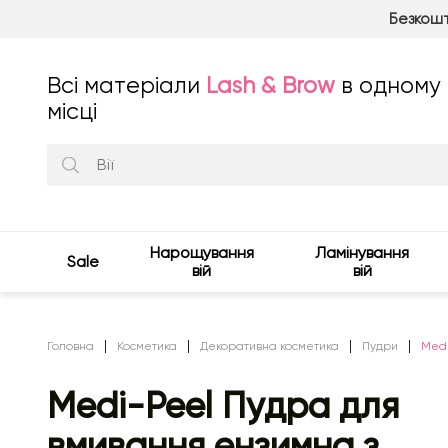
Безкошт
Всі матеріали
Lash & Brow
в одному
місці
Нарощування
Ламінування
Sale
вій
вій
Головна
Косметика
Декоративна косметика
Пудри
Medi
Medi-Peel Пудра для
вмивання ензимна з