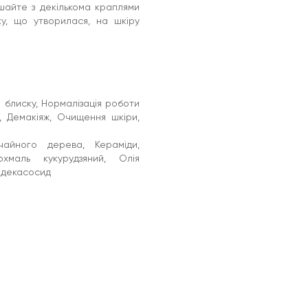
ішайте з декількома краплями
ку, що утворилася, на шкіру
 блиску, Нормалізація роботи
, Демакіяж, Очищення шкіри,
чайного дерева, Кераміди,
хмаль кукурудзяний, Олія
Мадекасосид