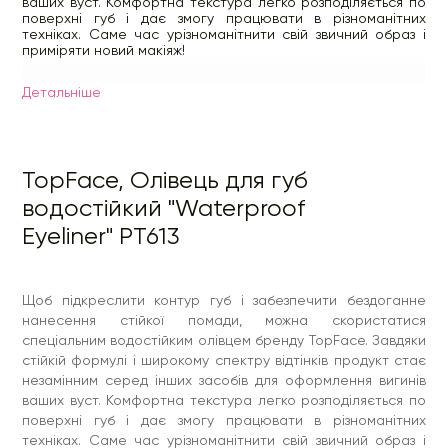
ваших вуст. Комфортна текстура легко розподіляється по
поверхні губ і дає змогу працювати в різноманітних
техніках. Саме час урізноманітнити свій звичний образ і
приміряти новий макіяж!
Особливості Waterproof Lipliner від TopFace:
Детальнiше
олівець вирізняється високим ступенем стійкості;
забезпечує рівномірне розподілення по поверхні губ;
різноманітність відтінків дає змогу грати з
різноманітними образами;
помірно м'який грифель дає змогу промальовувати
TopFace, Олівець для губ
чіткий контур і вдало розтушовується;
олівці передбачені під будь-який тип зовнішності;
водостійкий "Waterproof
легко змиваються спеціальними засобами для
Eyeliner" PT613
демакіяжу;
може використовуватися соло, для підкреслення
природного відтінку губ і форми.
Склад:
C10-18 TRIGLICERIDES, TALC, HYDROGENATED
Щоб підкреслити контур губ і забезпечити бездоганне
VEGETABLE OIL, CAPRYLIC/CAPRIC TRIGLYCERIDE,
SYNTHETIC JAPAN WAX, MICA, TOCOPHEROL, ASCORBYL
нанесення стійкої помади, можна скористатися
PALMITATE. [+/- MAY CONTAIN: CI 77891, CI 77491, CI 77492, CI
спеціальним водостійким олівцем бренду TopFace. Завдяки
77499, CI 19140, CI 15850, CI 15985, CI 42090, CI 45410, CI
стійкій формулі і широкому спектру відтінків продукт стає
73360, CI 75470, CI 77742]
незамінним серед інших засобів для оформлення вигинів
ваших вуст. Комфортна текстура легко розподіляється по
поверхні губ і дає змогу працювати в різноманітних
техніках. Саме час урізноманітнити свій звичний образ і