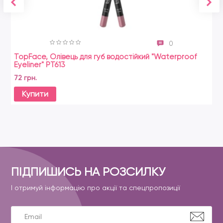
0
TopFace, Олівець для губ водостійкий "Waterproof
Eyeliner" PT613
72 грн.
Купити
ПІДПИШИСЬ НА РОЗСИЛКУ
І отримуй інформацію про акції та спецпропозиції