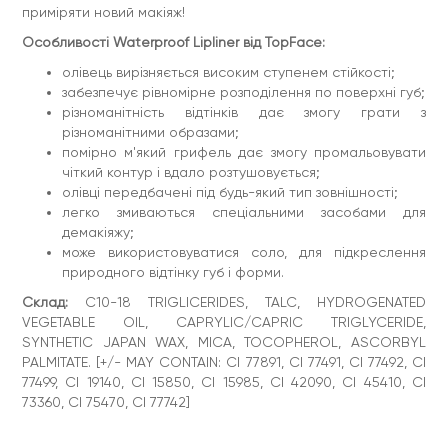
приміряти новий макіяж!
Особливості Waterproof Lipliner від TopFace:
олівець вирізняється високим ступенем стійкості;
забезпечує рівномірне розподілення по поверхні губ;
різноманітність відтінків дає змогу грати з
різноманітними образами;
помірно м'який грифель дає змогу промальовувати
чіткий контур і вдало розтушовується;
олівці передбачені під будь-який тип зовнішності;
легко змиваються спеціальними засобами для
демакіяжу;
може використовуватися соло, для підкреслення
природного відтінку губ і форми.
Склад:
C10-18 TRIGLICERIDES, TALC, HYDROGENATED
VEGETABLE OIL, CAPRYLIC/CAPRIC TRIGLYCERIDE,
SYNTHETIC JAPAN WAX, MICA, TOCOPHEROL, ASCORBYL
PALMITATE. [+/- MAY CONTAIN: CI 77891, CI 77491, CI 77492, CI
77499, CI 19140, CI 15850, CI 15985, CI 42090, CI 45410, CI
73360, CI 75470, CI 77742]