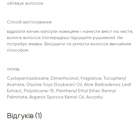
обтяжує волосся.
Спосіб застосування
відрізати кінчик капсули ножицями і нанести вміст на чисте,
вологе волосся (попередньо підсушити рушником). Не
потребує змивки. Висушити та укласти волосся звичайним
способом.
склад
Cyclopentasiloxane, Dimethiconol, Fragrance, Tocopheryl
Acetate, Glycine Soja (Soybean) Oil, Aloe Barbadensis Leaf
Extract, Polysilicone-15, Panthenyl Ethyl Ether, Retinyl
Palmitatе, Argania Spinosa Kernel Oil, Ascorby
Відгуків (1)