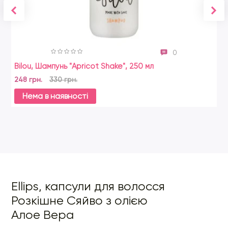
Cyclopentasiloxane, Dimethiconol, Fragrance, Tocopheryl
Acetate, Glycine Soja (Soybean) Oil, Aloe Barbadensis Leaf
Extract, Polysilicone-15, Panthenyl Ethyl Ether, Retinyl
Palmitatе, Argania Spinosa Kernel Oil, Ascorby
0
Bilou, Шампунь "Apricot Shake", 250 мл
Bi
248 грн.
330 грн.
33
Нема в наявності
Ellips, капсули для волосся
Розкішне Сяйво з олією
Алое Вера