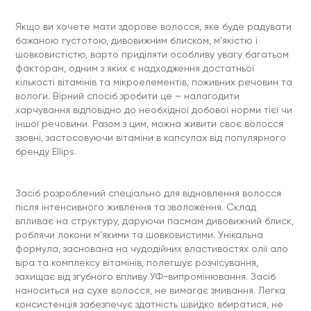
Якщо ви хочете мати здорове волосся, яке буде радувати
бажаною густотою, дивовижним блиском, м'якістю і
шовковистістю, варто приділяти особливу увагу багатьом
факторам, одним з яких є надходження достатньої
кількості вітамінів та мікроелементів, поживних речовин та
вологи. Вірний спосіб зробити це – налагодити
харчування відповідно до необхідної добової норми тієї чи
іншої речовини. Разом з цим, можна живити своє волосся
ззовні, застосовуючи вітаміни в капсулах від популярного
бренду Ellips.
Засіб розроблений спеціально для відновлення волосся
після інтенсивного живлення та зволоження. Склад
впливає на структуру, даруючи пасмам дивовижний блиск,
роблячи локони м'якими та шовковистими. Унікальна
формула, заснована на чудодійних властивостях олії ало
віра та комплексу вітамінів, полегшує розчісування,
захищає від згубного впливу УФ-випромінювання. Засіб
наноситься на сухе волосся, не вимагає змивання. Легка
консистенція забезпечує здатність швидко вбиратися, не