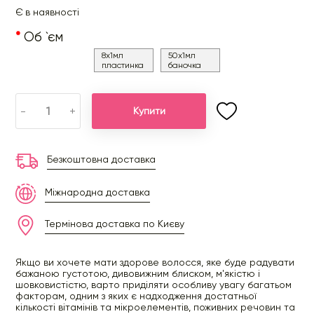
Є в наявності
Об `єм
8x1мл
50x1мл
пластинка
баночка
-
+
Купити
Безкоштовна доставка
Міжнародна доставка
Термінова доставка по Києву
Якщо ви хочете мати здорове волосся, яке буде радувати
бажаною густотою, дивовижним блиском, м'якістю і
шовковистістю, варто приділяти особливу увагу багатьом
факторам, одним з яких є надходження достатньої
кількості вітамінів та мікроелементів, поживних речовин та