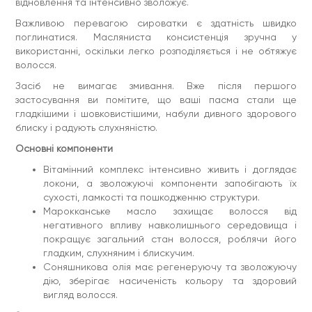
відновлення та інтенсивно зволожує.
Важливою перевагою сироватки є здатність швидко
поглинатися. Масляниста консистенція зручна у
використанні, оскільки легко розподіляється і не обтяжує
волосся.
Засіб не вимагає змивання. Вже після першого
застосування ви помітите, що ваші пасма стали ще
гладкішими і шовковистішими, набули дивного здорового
блиску і радують слухняністю.
Основні компоненти
Вітамінний комплекс інтенсивно живить і доглядає
локони, а зволожуючі компоненти запобігають їх
сухості, ламкості та пошкодженню структури.
Марокканське масло захищає волосся від
негативного впливу навколишнього середовища і
покращує загальний стан волосся, роблячи його
гладким, слухняним і блискучим.
Соняшникова олія має регенеруючу та зволожуючу
дію, зберігає насиченість кольору та здоровий
вигляд волосся.