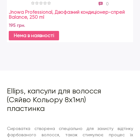
0
Jnowa Professional, Двофазний кондиціонер-спрей
Es
Balance, 250 ml
ек
195 грн.
11
Нема в наявності
Ellips, капсули для волосся
(Сяйво Кольору 8x1мл)
пластинка
Сироватка створена спеціально для захисту відтінку
фарбованого волосся, також стимулює процес їх