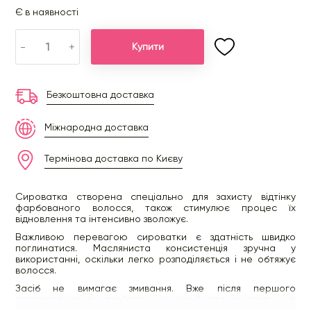
Є в наявності
-
+
Купити
Безкоштовна доставка
Міжнародна доставка
Термінова доставка по Києву
Сироватка створена спеціально для захисту відтінку
фарбованого волосся, також стимулює процес їх
відновлення та інтенсивно зволожує.
Важливою перевагою сироватки є здатність швидко
поглинатися. Масляниста консистенція зручна у
використанні, оскільки легко розподіляється і не обтяжує
волосся.
Засіб не вимагає змивання. Вже після першого
застосування ви помітите, що ваші пасма стали ще
гладкішими і шовковистішими, набули дивного здорового