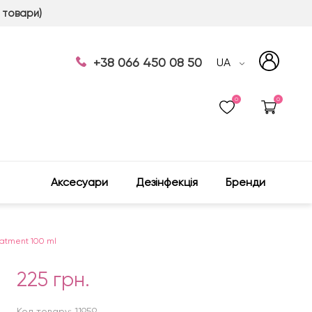
 товари)
+38 066 450 08 50
UA
0
0
Аксесуари
Дезінфекція
Бренди
eatment 100 ml
225 грн.
Код товару: 11959