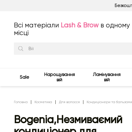
Безкошт
Всі матеріали
Lash & Brow
в одному
місці
Нарощування
Ламінування
Sale
вій
вій
Головна
Косметика
Для волосся
Кондиціонери та бальзам
Bogenia,Незмиваємий
кондиціонер для