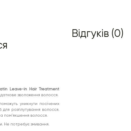
Відгуків (0)
ся
tin Leave-in Hair Treatment
одаткове зволоження волосся.
поможуть уникнути посічених
іб для розплутування волосся.
 та пом'якшення волосся.
и. Не потребує змивання.