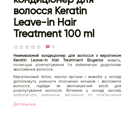
волосся Keratin
Leave-in Hair
Treatment 100 ml
0
Незмиваємий кондиціонер для волосся з кератином
Keratin Leave-in Hair Treatment Bogenia
живить,
полегшує розплутування та забезпечує додаткове
зволоження волосся.
Кератиновий білок, масла аргани і жожоба у складі
допоможуть уникнути посічених кінчиків і зволожити
волосся, підійде як зволожуючий засіб для
розплутування волосся. Вітаміни у складі засобу
забезпечать живлення, зміцнення та пом'якшення
волосся.
Детальнiше
Спосіб використання:
використовуйте до або після
укладки. Не потребує змивання.
100 мл