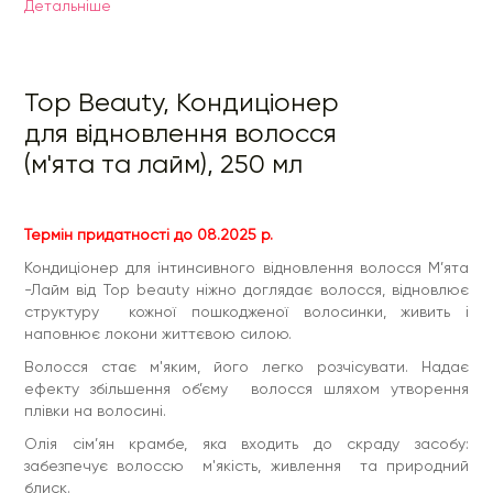
Детальнiше
забезпечує волоссю м'якість, живлення та природний
блиск.
Ментол посприяє поліпшенню тонусу шкіри голови,
поліпшить метаболізм в верхніх шарах епідермісу, додасть
приємне відчуття свіжості і прохолоди.
Top Beauty, Кондиціонер
Запобігає надмірній секрецію сальних залоз, рятуючи від
для відновлення волосся
ефекту «жирного волосся».
(м'ята та лайм), 250 мл
Спосіб застосування: після миття голови, нанести на
вологе волосся кондиціонер і розподілити по всій довжині
волосся. Почекати 1-2 хвилини і ретельно промити водою.
Термін придатності до 08.2025 р.
Кондиціонер для інтинсивного відновлення волосся М’ята
-Лайм від Top beauty ніжно доглядає волосся, відновлює
структуру кожної пошкодженої волосинки, живить і
наповнює локони життєвою силою.
Волосся стає м'яким, його легко розчісувати. Надає
ефекту збільшення об’єму волосся шляхом утворення
плівки на волосині.
Олія сім’ян крамбе, яка входить до скраду засобу:
забезпечує волоссю м'якість, живлення та природний
блиск.