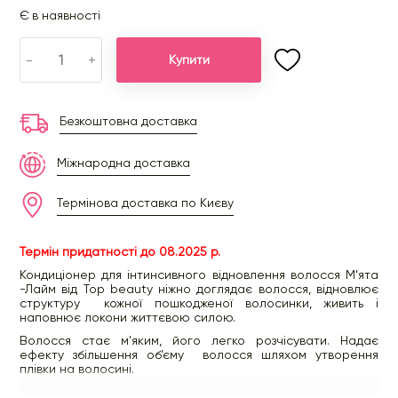
Є в наявності
-
+
Купити
Безкоштовна доставка
Міжнародна доставка
Термінова доставка по Києву
Термін придатності до 08.2025 р.
Кондиціонер для інтинсивного відновлення волосся М’ята
-Лайм від Top beauty ніжно доглядає волосся, відновлює
структуру кожної пошкодженої волосинки, живить і
наповнює локони життєвою силою.
Волосся стає м'яким, його легко розчісувати. Надає
ефекту збільшення об’єму волосся шляхом утворення
плівки на волосині.
Олія сім’ян крамбе, яка входить до скраду засобу: