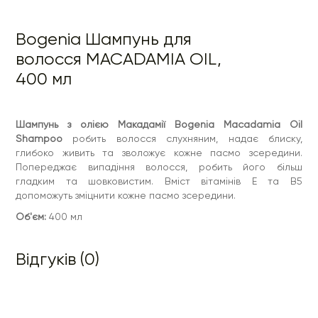
Bogenia Шампунь для
волосся MACADAMIA OIL,
400 мл
Шампунь з олією Макадамії Bogenia Macadamia Oil
Shampoo
робить волосся слухняним, надає блиску,
глибоко живить та зволожує кожне пасмо зсередини.
Попереджає випадіння волосся, робить його більш
гладким та шовковистим. Вміст вітамінів Е та В5
допоможуть зміцнити кожне пасмо зсередини.
Об'єм:
400 мл
Відгуків (0)