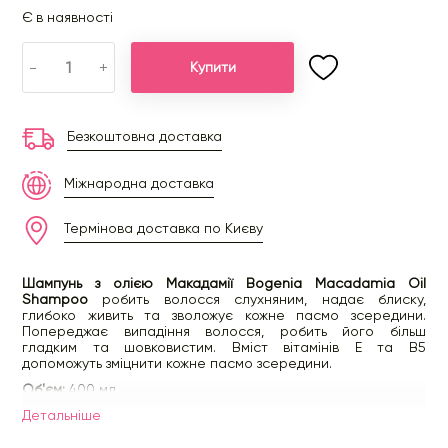
Є в наявності
-
+
Купити
Безкоштовна доставка
Міжнародна доставка
Термінова доставка по Києву
Шампунь з олією Макадамії Bogenia Macadamia Oil
Shampoo
робить волосся слухняним, надає блиску,
глибоко живить та зволожує кожне пасмо зсередини.
Попереджає випадіння волосся, робить його більш
гладким та шовковистим. Вміст вітамінів Е та В5
допоможуть зміцнити кожне пасмо зсередини.
Об'єм:
400 мл
Детальнiше