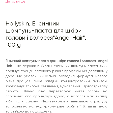
Детальнiше
Ензими гранату та редису – делікатно відлущують
ороговілі клітини та забруднення, регулюють роботу
сальних залоз, зберігають легкість і свіжість довше, ніж
звичайні шампуні.
Hollyskin, Ензимний
Гліцерин – інтенсивно зволожує, відновлює водний баланс,
запобігає сухості та лущенню шкіри голови.
шампунь-паста для шкіри
Кокосова олія – живить волосся по всій довжині, повертає
голови і волосся"Angel Hair",
м’якість, еластичність і природний блиск.
100 g
Вітамін Е – захищає від пошкоджень та діє як антиоксидант,
допомагає зберегти волосся міцним і наповненим.
Результати після застосування:
Ензимний шампунь-паста для шкіри голови і волосся Angel
• легкість і прикореневий об’єм без обтяження,
Hair
– це перший в Україні ензимний шампунь-паста, який
• відчуття свіжості, яке триває довше, ніж після звичайних
поєднує тренди світового рівня з професійним доглядом у
шампунів,
домашніх умовах. Унікальна безводна формула нового
• волосся сяйливе, доглянуте, більш щільне й пружне,
рівня працює лише завдяки концентрованим активам,
• ефект, ніби після професійної салонної процедури.
забезпечує глибоке очищення, відновлення і довготривалу
свіжість. Щільна піна перетворює миття голови на
Склад:
Glycerin, Sodium Cocoyl Isethionate, Aqua, Coco-
справжню спа-процедуру вдома, а волосся має вигляд,
Glucoside, Elaeis Oil, Elaeis Guineensis Kernel Oil, Cocos
Nucifera Oil, Disodium Lauryl Sulfosuccinate, PPG-3 Caprylyl
ніби після салону. Plex-технологія відновлює структуру
Ether, Parfum, Tocopheryl Acetate, Guar
волосини на молекулярному рівні, робить її більш щільною
Hydroxypropyltrimonium Chloride,
та стійкою до пошкоджень.
Hydroxypropylgluconamide, Hydroxypropylammonium