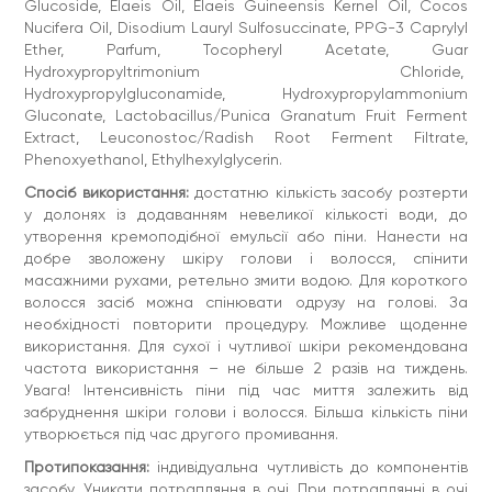
Glucoside, Elaeis Oil, Elaeis Guineensis Kernel Oil, Cocos
Nucifera Oil, Disodium Lauryl Sulfosuccinate, PPG-3 Caprylyl
Ether, Parfum, Tocopheryl Acetate, Guar
Hydroxypropyltrimonium Chloride,
Hydroxypropylgluconamide, Hydroxypropylammonium
Gluconate, Lactobacillus/Punica Granatum Fruit Ferment
Extract, Leuconostoc/Radish Root Ferment Filtrate,
Phenoxyethanol, Ethylhexylglycerin.
Спосіб використання:
достатню кількість засобу розтерти
у долонях із додаванням невеликої кількості води, до
утворення кремоподібної емульсії або піни. Нанести на
добре зволожену шкіру голови і волосся, спінити
масажними рухами, ретельно змити водою. Для короткого
волосся засіб можна спінювати одрузу на голові. За
необхідності повторити процедуру. Можливе щоденне
використання. Для сухої і чутливої шкіри рекомендована
частота використання – не більше 2 разів на тиждень.
Увага! Інтенсивність піни під час миття залежить від
забруднення шкіри голови і волосся. Більша кількість піни
утворюється під час другого промивання.
Протипоказання:
індивідуальна чутливість до компонентів
засобу. Уникати потрапляння в очі. При потраплянні в очі