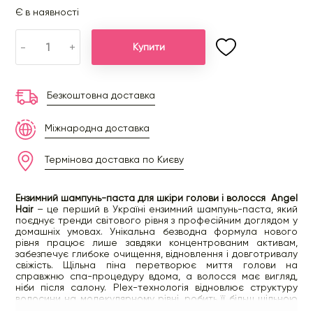
Є в наявності
-
+
Купити
Безкоштовна доставка
Міжнародна доставка
Термінова доставка по Києву
Ензимний шампунь-паста для шкіри голови і волосся Angel
Hair
– це перший в Україні ензимний шампунь-паста, який
поєднує тренди світового рівня з професійним доглядом у
домашніх умовах. Унікальна безводна формула нового
рівня працює лише завдяки концентрованим активам,
забезпечує глибоке очищення, відновлення і довготривалу
свіжість. Щільна піна перетворює миття голови на
справжню спа-процедуру вдома, а волосся має вигляд,
ніби після салону. Plex-технологія відновлює структуру
волосини на молекулярному рівні, робить її більш щільною
та стійкою до пошкоджень.