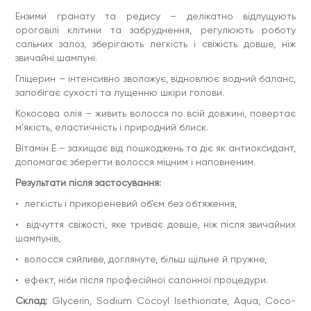
Gluconate, Lactobacillus/Punica Granatum Fruit Ferment
Ензими гранату та редису – делікатно відлущують
Extract, Leuconostoc/Radish Root Ferment Filtrate,
ороговілі клітини та забруднення, регулюють роботу
Phenoxyethanol, Ethylhexylglycerin.
сальних залоз, зберігають легкість і свіжість довше, ніж
Спосіб використання:
достатню кількість засобу розтерти
звичайні шампуні.
у долонях із додаванням невеликої кількості води, до
утворення кремоподібної емульсії або піни. Нанести на
Гліцерин – інтенсивно зволожує, відновлює водний баланс,
добре зволожену шкіру голови і волосся, спінити
запобігає сухості та лущенню шкіри голови.
масажними рухами, ретельно змити водою. Для короткого
волосся засіб можна спінювати одрузу на голові. За
Кокосова олія – живить волосся по всій довжині, повертає
необхідності повторити процедуру. Можливе щоденне
м’якість, еластичність і природний блиск.
використання. Для сухої і чутливої шкіри рекомендована
частота використання – не більше 2 разів на тиждень.
Вітамін Е – захищає від пошкоджень та діє як антиоксидант,
Увага! Інтенсивність піни під час миття залежить від
забруднення шкіри голови і волосся. Більша кількість піни
допомагає зберегти волосся міцним і наповненим.
утворюється під час другого промивання.
Результати після застосування:
Протипоказання:
індивідуальна чутливість до компонентів
засобу. Уникати потрапляння в очі. При потраплянні в очі
• легкість і прикореневий об’єм без обтяження,
негайно промити водою, за необхідності звернутися до
лікаря.
• відчуття свіжості, яке триває довше, ніж після звичайних
шампунів,
Об’єм:
100 g 3,4 fl oz
• волосся сяйливе, доглянуте, більш щільне й пружне,
Вік:
18+
• ефект, ніби після професійної салонної процедури.
Склад:
Glycerin, Sodium Cocoyl Isethionate, Aqua, Coco-