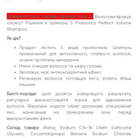
Закінчується термін придатності.
Волоссям бракує
обсягу? Рішення є шампунь 5 Probiotics Perfect Volume
Shampoo.
Як діє?
Продукт містить 5 видів пробіотиків. Шампунь
призначений для витонченого, слабкого волосся,
усуває проблему випадання.
Ніжно очищає волосся та шкіру голови.
Зволожує, має антиоксидантний ефект.
Регенерує волосся, потовщує його, робить більш
пишним.
Бьюті-поради:
щоб досягти найкращого результату,
регулярно використовуйте маски для відновлення
волосся. Візуально надати обсяг допоможе спеціальний
мус, нанесений на прикореневу зону перед
використанням фена.
Склад товару:
Water, Sodium C14-16 Olefin Sulfonate
Glycerin, Cocamidopropyl Betaine Sodium Chloride