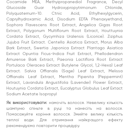
Cocamide MEA, Methyipropanediol Fragrance, Decyl
Glucoside Guar Hydroxypropytrimonum Chlonide,
Polyquaternum-10. Ctnic Acid, Ethylhexylgycerin,
Caprylhydroxamic Acid, Disodium EDTA Phenaxyethand,
Sophora Flavescens Root Extract, Angelica Gigas Root
Extract, Polygonum Multiflorum Root Extract, Houttuynia
Cordata Extract, Gycymhiza Uralensis (Licorice). Ziziphus
Jujuba Fruit Extract. Centella Asiatica Extract, Morus Alba
Bark Extract, Swertia Japonica Extract Plantago Asiatica
Extract Opuntia Ficus-Indica Fruit Extract, Phellodendron
Amurense Bark Extract, Paeonia Lactiflora Root Extract
Portulaca Oleracea Extract Butylene Glycol, 1,2-Hexa) Leaf
Extract. Salvia Offianalis (Sage) Leaf Extract, Melissa
Offianalis Leaf Extract, Mentha Pipenita (Peppermint)
Extract, Lavandula Angustifolia (Lavender) Flower Extract,
Houtuynia Cordata Extract, Eucalyptus Globulus Leaf Extact
Sodium Acetate Isopropyl
Як використовувати:
намочіть волосся. Невелику кількість
шампуню спіньте в руці та нанесіть на волосся.
Помасажуйте коріння волосся. Змийте велику кількість
теплої води. Для отримання найкращого ефекту
рекомендуємо повторити процедуру.