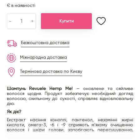
Є в наявності
-
+
Купити
Безкоштовна доставка
Міжнародна доставка
Термінова доставка по Києву
Шампунь Revuele Hemp Me!
— оновлене та сяйливе
волосся щодня. Продукт забезпечує необхідний догляд
волоссю, схильному до сухості, справляє відновлювальну
дію.
Як діє?
Екстракт насіння коноплі, пантенол, незамінні жирні
кислоти, омега-3, -6 і -9 сприяють м’якому очищенню
волосся і шкіри голови, запобігають пересушуванню,
інтенсивно живлять, стимулюють ріст волосся, надають
йому гарного блиску, мають оновлювальну властивість.