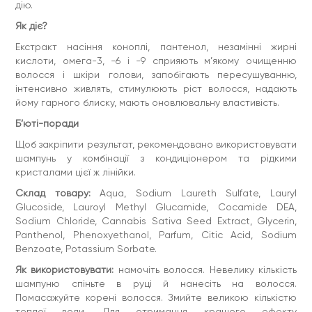
дію.
Як діє?
Екстракт насіння коноплі, пантенол, незамінні жирні
кислоти, омега-3, -6 і -9 сприяють м’якому очищенню
волосся і шкіри голови, запобігають пересушуванню,
інтенсивно живлять, стимулюють ріст волосся, надають
йому гарного блиску, мають оновлювальну властивість.
Б’юті-поради
Щоб закріпити результат, рекомендовано використовувати
шампунь у комбінації з кондиціонером та рідкими
кристалами цієї ж лінійки.
Склад товару:
Aqua, Sodium Laureth Sulfate, Lauryl
Glucoside, Lauroyl Methyl Glucamide, Cocamide DEA,
Sodium Chloride, Cannabis Sativa Seed Extract, Glycerin,
Panthenol, Phenoxyethanol, Parfum, Citic Acid, Sodium
Benzoate, Potassium Sorbate.
Як використовувати:
намочіть волосся. Невелику кількість
шампуню спіньте в руці й нанесіть на волосся.
Помасажуйте корені волосся. Змийте великою кількістю
теплої води. Для отримання кращого ефекту