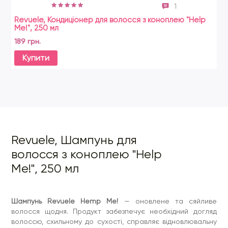
1
Revuele, Кондиціонер для волосся з коноплею "Help
Re
Me!", 250 мл
Me
189 грн.
21
Купити
Revuele, Шампунь для
волосся з коноплею "Help
Me!", 250 мл
Шампунь Revuele Hemp Me!
— оновлене та сяйливе
волосся щодня. Продукт забезпечує необхідний догляд
волоссю, схильному до сухості, справляє відновлювальну