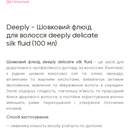
Детальнiше
— невелику кількість засобу розітріть по долонях
— розподілить по довжині на сухе або трошки вологе
волосся, відступивши від коренів не менше 10 см
— особливу увагу приділіть кінчикам.
Deeply - Шовковий флюїд
Засіб не потребує змиття.
для волосся deeply delicate
Склад:
Cyclopentasiloxane, Dimethiconol, Persea
silk fluid (100 мл)
Gratissima (Avocado) Oil, Cocoyl Hydrolyzed Silk, Parfum
(Fragrance), Pentaerythrityl Tetra-di-t-butyl
Hydroxyhydrocinnamate, Benzyl Salicylate, Tetramethyl
Acetyloctahydronaphthalenes, Alpha-Isomethyl Ionone,
Шовковий флюїд deeply delicate silk fluid
- це засіб для
Geraniol, Benzyl Alcohol, Linalyl Acetate, Citronellol.
додаткового професійного догляду за волоссям. Комплекс
Протипоказання:
індивідуальна чутливість до компонентів
з рідким шовком кокосової олії та олією авокадо,
засобів.
вітамінами та жирними кислотами, забезпечує активне
Країна виробник:
Україна
зволоження, живлення та збереження вологи в середині.
Класифікація:
професійна
Засіб подарує гладкість, тактильну м’якість та природний
блиск здорового волосся, а постійне користування значно
зменшить ризик пересушення і утворення посічених
кінчиків.
Спосіб застосування:
— невелику кількість засобу розітріть по долонях