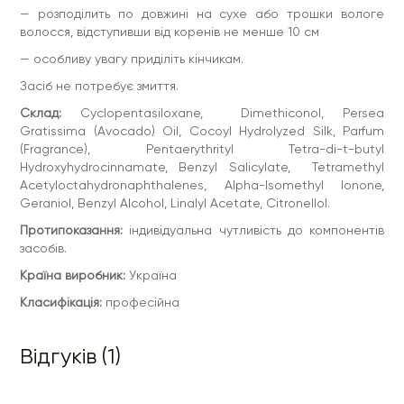
— розподілить по довжині на сухе або трошки вологе
волосся, відступивши від коренів не менше 10 см
— особливу увагу приділіть кінчикам.
Засіб не потребує змиття.
Склад:
Cyclopentasiloxane, Dimethiconol, Persea
Gratissima (Avocado) Oil, Cocoyl Hydrolyzed Silk, Parfum
(Fragrance), Pentaerythrityl Tetra-di-t-butyl
Hydroxyhydrocinnamate, Benzyl Salicylate, Tetramethyl
Acetyloctahydronaphthalenes, Alpha-Isomethyl Ionone,
Geraniol, Benzyl Alcohol, Linalyl Acetate, Citronellol.
Протипоказання:
індивідуальна чутливість до компонентів
засобів.
Країна виробник:
Україна
Класифікація:
професійна
Відгуків (1)