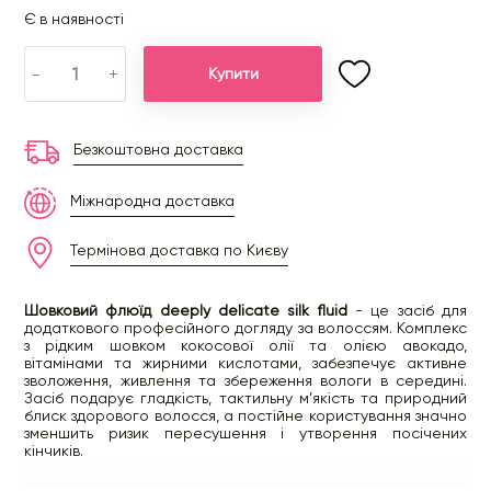
Є в наявності
-
+
Купити
Безкоштовна доставка
Міжнародна доставка
Термінова доставка по Києву
Шовковий флюїд deeply delicate silk fluid
- це засіб для
додаткового професійного догляду за волоссям. Комплекс
з рідким шовком кокосової олії та олією авокадо,
вітамінами та жирними кислотами, забезпечує активне
зволоження, живлення та збереження вологи в середині.
Засіб подарує гладкість, тактильну м’якість та природний
блиск здорового волосся, а постійне користування значно
зменшить ризик пересушення і утворення посічених
кінчиків.
Спосіб застосування: