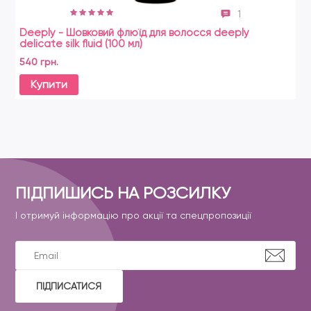
1
Deeply - Шовковий флюїд для волосся deeply
delicate silk fluid (100 мл)
540 грн.
Купити
ПІДПИШИСЬ НА РОЗСИЛКУ
І отримуй інформацію про акції та спецпропозиції
ПІДПИСАТИСЯ