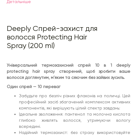
Детальнiше
Надійний термозахист: без страху використовуйте
фен, праску чи плойку – ваше волосся надійно
захищене від негативних наслідків укладання.
Антифриз-ефект: амодиметикон миттєво приборкує
пухнастість, розгладжує структуру волосся та
Deeply Спрей-захист для
робить його слухняним.
УФ-захист: запобігає вигоранню та зберігає
волосся Protecting Hair
яскравість кольору фарбованого волосся.
Spray (200 ml)
Легке розчісування: більше жодних вузликів,
пошкоджень чи ламкості при розчісуванні.
Додатковий блиск та м’якість: волосся миттєво стає
гладким, шовковистим і приємним на дотик.
Антистатичний ефект: пасма більше не
Універсальний термозахисний спрей 10 в 1 deeply
електризуються та не розлітаються.
protecting hair spray створений, щоб зробити ваше
Укріплення кольору: насичений відтінок вашого
волосся доглянутим, м’яким та сяючим без зайвих зусиль.
волосся залишається яскравим і насиченим
тривалий час.
Один спрей — 10 переваг
Захист від зовнішніх факторів: створює невагому
захисну плівку, що оберігає від дрібних механічних
Забудьте про безліч різних флаконів на поличці. Цей
пошкоджень.
професійний засіб збагачений комплексом активних
Універсальність застосування: ідеально підходить
для всіх типів волосся та будь-яких зачісок.
компонентів, які вирішують цілий спектр завдань:
Ідеальне зволоження: пантенол та молочна кислота
Ваше волосся заслуговує на найкраще
глибоко живлять волосся, утримуючи вологу
Захистіть свою красу, забезпечте волоссю щоденний
всередині.
професійний догляд і насолоджуйтесь ідеальним
Надійний термозахист: без страху використовуйте
результатом з першого застосування.