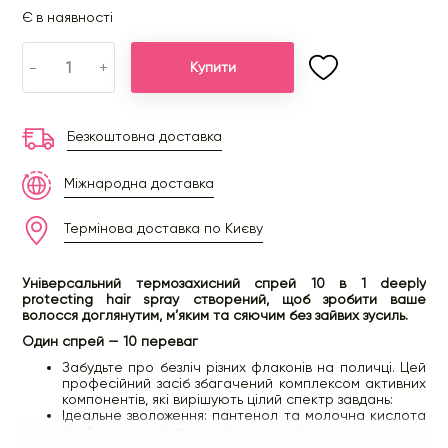
Є в наявності
-
+
Купити
Безкоштовна доставка
Міжнародна доставка
Термінова доставка по Києву
Універсальний термозахисний спрей 10 в 1 deeply
protecting hair spray створений, щоб зробити ваше
волосся доглянутим, м’яким та сяючим без зайвих зусиль.
Один спрей — 10 переваг
Забудьте про безліч різних флаконів на поличці. Цей
професійний засіб збагачений комплексом активних
компонентів, які вирішують цілий спектр завдань:
Ідеальне зволоження: пантенол та молочна кислота
глибоко живлять волосся, утримуючи вологу
всередині.