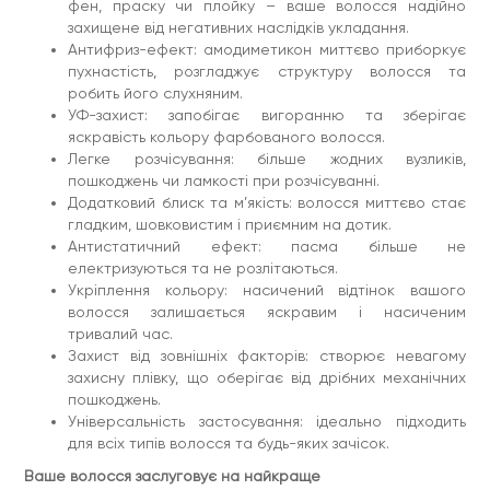
фен, праску чи плойку – ваше волосся надійно
Спосіб використання:
Нанесіть спрей на чисте, трохи
захищене від негативних наслідків укладання.
підсушене рушником волосся, рівномірно розподіліть
гребінцем і висушіть феном. Засіб також можна
Антифриз-ефект: амодиметикон миттєво приборкує
використовувати протягом дня на сухе волосся для
пухнастість, розгладжує структуру волосся та
миттєвого оновлення, блиску та зволоження.
робить його слухняним.
Характеристики
УФ-захист: запобігає вигоранню та зберігає
яскравість кольору фарбованого волосся.
Призначення: захист волосся, збереження кольору
волосся, зволоження волосся, надання блиску,
Легке розчісування: більше жодних вузликів,
пом’якшення волосся, розгладження волосся
пошкоджень чи ламкості при розчісуванні.
Тип шкіри: нормальна, суха, комбінована, жирна,
Додатковий блиск та м’якість: волосся миттєво стає
чутлива, проблемна
гладким, шовковистим і приємним на дотик.
Вік:16+ , 20+ , 25+ , 30+ , 35+ , 40+ , 45+ , 50+
Інгредієнти у складі: амодиметикон, молочна
Антистатичний ефект: пасма більше не
кислота, пантенол, пропіленгліколь
електризуються та не розлітаються.
Країна виробництва: Україна
Укріплення кольору: насичений відтінок вашого
волосся залишається яскравим і насиченим
тривалий час.
Захист від зовнішніх факторів: створює невагому
захисну плівку, що оберігає від дрібних механічних
пошкоджень.
Універсальність застосування: ідеально підходить
для всіх типів волосся та будь-яких зачісок.
Ваше волосся заслуговує на найкраще