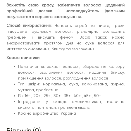
Захистіть свою красу, забезпечте волоссю щоденний
професійний догляд і насолоджуйтесь ідеальним
результатом з першого застосування.
Спосіб використання:
Нанесіть спрей на чисте, трохи
підсушене рушником волосся, рівномірно розподіліть
гребінцем і висушіть феном. Засіб також можна
використовувати протягом дня на сухе волосся для
миттєвого оновлення, блиску та зволоження.
Характеристики
Призначення: захист волосся, збереження кольору
волосся, зволоження волосся, надання блиску,
пом’якшення волосся, розгладження волосся
Тип шкіри: нормальна, суха, комбінована, жирна,
чутлива, проблемна
Вік:16+ , 20+ , 25+ , 30+ , 35+ , 40+ , 45+ , 50+
Інгредієнти у складі: амодиметикон, молочна
кислота, пантенол, пропіленгліколь
Країна виробництва: Україна
Відгуків (0)