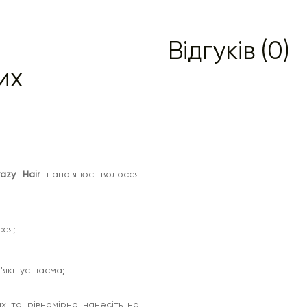
Відгуків (0)
их
azy Hair
наповнює волосся
сся;
м'якшує пасма;
ах та рівномірно нанесіть на