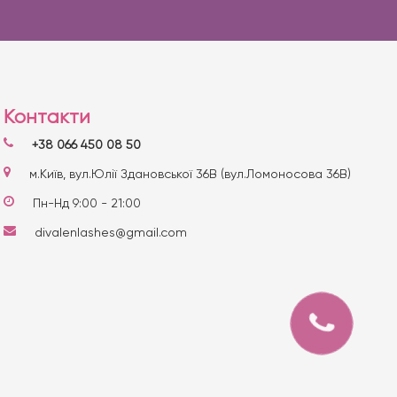
Контакти
+38 066 450 08 50
м.Київ, вул.Юлії Здановської 36В (вул.Ломоносова 36В)
Пн-Нд 9:00 - 21:00
divalenlashes@gmail.com