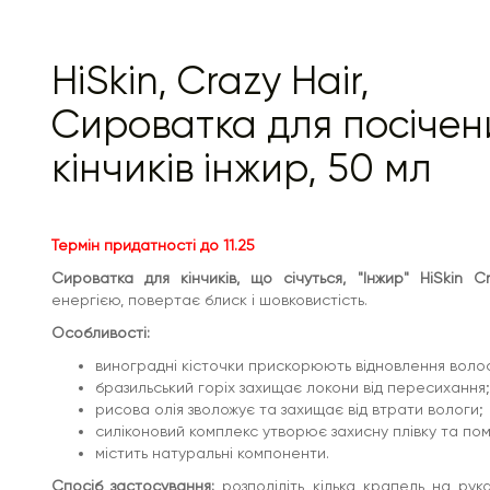
не змивати.
HiSkin, Crazy Hair,
Сироватка для посічен
кінчиків інжир, 50 мл
Термін придатності до 11.25
Сироватка для кінчиків, що січуться, "Інжир" HiSkin Cr
енергією, повертає блиск і шовковистість.
Особливості:
виноградні кісточки прискорюють відновлення воло
бразильський горіх захищає локони від пересихання;
рисова олія зволожує та захищає від втрати вологи;
силіконовий комплекс утворює захисну плівку та по
містить натуральні компоненти.
Спосіб застосування:
розподіліть кілька крапель на рук