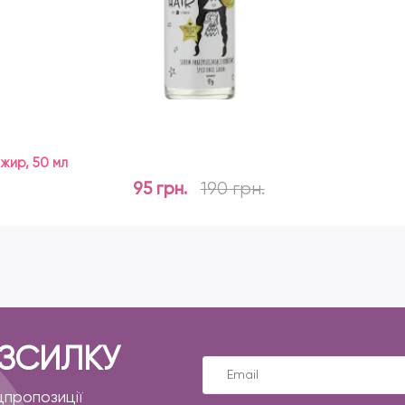
нжир, 50 мл
95 грн.
190 грн.
ОЗСИЛКУ
цпропозиції