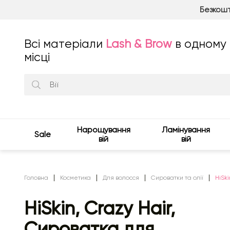
Безкошт
Всі матеріали
Lash & Brow
в одному
місці
Нарощування
Ламінування
Sale
вій
вій
Головна
Косметика
Для волосся
Сироватки та олії
HiSki
HiSkin, Crazy Hair,
Сироватка для