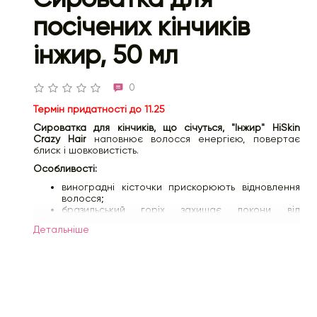
посічених кінчиків
інжир, 50 мл
0
Термін придатності до 11.25
Сироватка для кінчиків, що січуться, "Інжир" HiSkin
Crazy Hair
наповнює волосся енергією, повертає
блиск і шовковистість.
Особливості:
виноградні кісточки прискорюють відновлення
волосся;
бразильський горіх захищає локони від
пересихання;
Детальнiше
рисова олія зволожує та захищає від втрати
вологи;
силіконовий комплекс утворює захисну плівку та
пом'якшує пасма;
містить натуральні компоненти.
Спосіб застосування:
розподіліть кілька крапель на
руках та рівномірно нанесіть на кінчики волосся. Чи