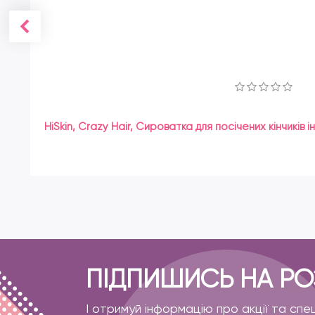
HiSkin, Crazy Hair, Сироватка для посічених кінчиків і
ПІДПИШИСЬ НА Р
І отримуй інформацію про акції та спе