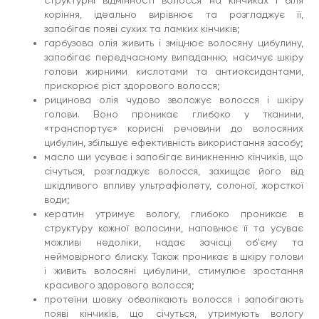
структурні відмінності волосся на кінчиках і біля
коріння, ідеально вирівнює та розгладжує її,
запобігає появі сухих та ламких кінчиків;
гарбузова олія живить і зміцнює волосяну цибулину,
запобігає передчасному випаданню, насичує шкіру
голови жирними кислотами та антиоксидантами,
прискорює ріст здорового волосся;
рицинова олія чудово зволожує волосся і шкіру
голови. Воно проникає глибоко у тканини,
«транспортує» корисні речовини до волосяних
цибулин, збільшує ефективність використання засобу;
масло ши усуває і запобігає виникненню кінчиків, що
січуться, розгладжує волосся, захищає його від
шкідливого впливу ультрафіолету, солоної, жорсткої
води;
кератин утримує вологу, глибоко проникає в
структуру кожної волосини, наповнює її та усуває
можливі недоліки, надає зачісці об'єму та
неймовірного блиску. Також проникає в шкіру голови
і живить волосяні цибулини, стимулює зростання
красивого здорового волосся;
протеїни шовку обволікають волосся і запобігають
появі кінчиків, що січуться, утримують вологу