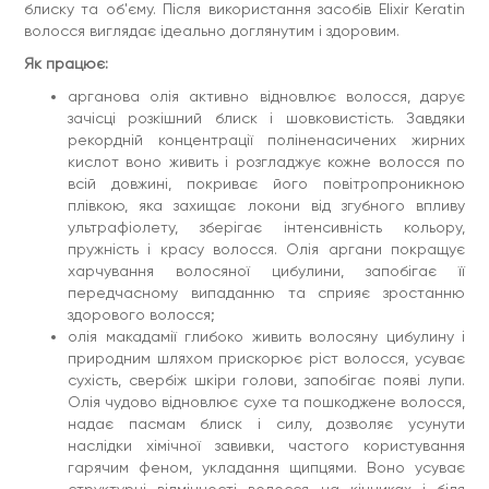
блиску та об'єму. Після використання засобів Elixir Keratin
особливу увагу приділяючи прикореневій зоні. Залишіть на
15 хвилин, після чого помийте голову шампунем. Додайте
волосся виглядає ідеально доглянутим і здоровим.
кілька крапель INTENSE HAIR GROWTH OIL DROPS до
улюбленого шампуню перед миттям, щоб збагатити його
Як працює:
склад цінними маслами. Курс використання – 30 днів.
арганова олія активно відновлює волосся, дарує
Уникайте попадання в очі. Продукт повністю натуральний,
тому може містити осад і мати характерний аромат олії
зачісці розкішний блиск і шовковистість. Завдяки
(Це не впливає на косметичну дію засобу).
рекордній концентрації поліненасичених жирних
кислот воно живить і розгладжує кожне волосся по
всій довжині, покриває його повітропроникною
плівкою, яка захищає локони від згубного впливу
ультрафіолету, зберігає інтенсивність кольору,
пружність і красу волосся. Олія аргани покращує
харчування волосяної цибулини, запобігає її
передчасному випаданню та сприяє зростанню
здорового волосся;
олія макадамії глибоко живить волосяну цибулину і
природним шляхом прискорює ріст волосся, усуває
сухість, свербіж шкіри голови, запобігає появі лупи.
Олія чудово відновлює сухе та пошкоджене волосся,
надає пасмам блиск і силу, дозволяє усунути
наслідки хімічної завивки, частого користування
гарячим феном, укладання щипцями. Воно усуває