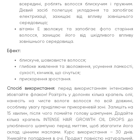
всередині, роблять волосся блискучим і пружним.
Дієвий засіб полегшує укладання та запобігає
електризації, захищає від впливу зовнішнього
середовища;
вітамін Е зволожує та запобігає фото старіння
волосся, захищає його від шкідливого впливу
зовнішнього середовища.
Ефект:
блискуче, шовковисте волосся;
глибоке живлення та зволоження, усунення ламкості,
сухості, кінчиків, що січуться;
прискорення зростання.
Спосіб використання:
перед використанням інтенсивно
збовтайте флакон! Розітріть у долонях кілька крапель олії,
нанесіть на чисте вологе волосся по всій довжині,
особливу увагу приділяючи прикореневій зоні. Залишіть на
15 хвилин, після чого помийте голову шампунем. Додайте
кілька крапель INTENSE HAIR GROWTH OIL DROPS до
улюбленого шампуню перед миттям, щоб збагатити його
склад цінними маслами. Курс використання – 30 днів.
Уникайте попадання в очі. Продукт повністю натуральний,