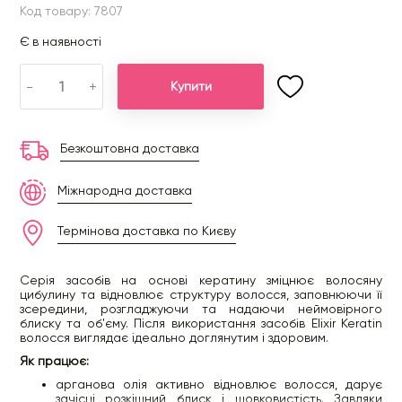
Код товару: 7807
Є в наявності
-
+
Купити
Безкоштовна доставка
Міжнародна доставка
Термінова доставка по Києву
Серія засобів на основі кератину зміцнює волосяну
цибулину та відновлює структуру волосся, заповнюючи її
зсередини, розгладжуючи та надаючи неймовірного
блиску та об'єму. Після використання засобів Elixir Keratin
волосся виглядає ідеально доглянутим і здоровим.
Як працює:
арганова олія активно відновлює волосся, дарує
зачісці розкішний блиск і шовковистість. Завдяки