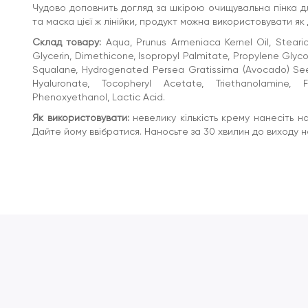
Чудово доповнить догляд за шкірою очищувальна пінка дл
та маска цієї ж лінійки, продукт можна використовувати як 
Склад товару:
Aqua, Prunus Armeniaca Kernel Oil, Stearic
Glycerin, Dimethicone, Isopropyl Palmitate, Propylene Glycol,
Squalane, Hydrogenated Persea Gratissima (Avocado) Seed
Hyaluronate, Tocopheryl Acetate, Triethanolamine, Fra
Phenoxyethanol, Lactic Acid.
Як використовувати:
невелику кількість крему нанесіть н
Дайте йому ввібратися. Наносьте за 30 хвилин до виходу н