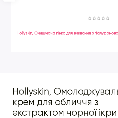
Наносьте за 30 хвилин до виходу на вулицю.
Hollyskin, Очищуюча пінка для вмивання з гіалуронов
Hollyskin, Омолоджува
крем для обличчя з
екстрактом чорної ікри