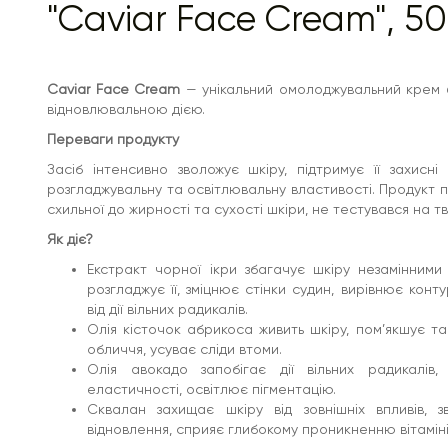
"Caviar Face Cream", 5
Caviar Face Cream
— унікальний омолоджувальний крем 
відновлювальною дією.
Переваги продукту
Засіб інтенсивно зволожує шкіру, підтримує її захисні 
розгладжувальну та освітлювальну властивості. Продукт п
схильної до жирності та сухості шкіри, не тестувався на т
Як діє?
Екстракт чорної ікри збагачує шкіру незамінними 
розгладжує її, зміцнює стінки судин, вирівнює кон
від дії вільних радикалів.
Олія кісточок абрикоса живить шкіру, пом’якшує та
обличчя, усуває сліди втоми.
Олія авокадо запобігає дії вільних радикалів
еластичності, освітлює пігментацію.
Сквалан захищає шкіру від зовнішніх впливів, 
відновлення, сприяє глибокому проникненню вітаміні