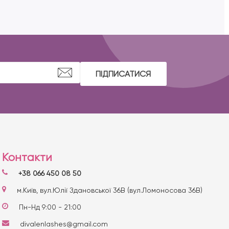
ПІДПИСАТИСЯ
Контакти
+38 066 450 08 50
м.Київ, вул.Юлії Здановської 36В (вул.Ломоносова 36В)
Пн-Нд 9:00 - 21:00
divalenlashes@gmail.com