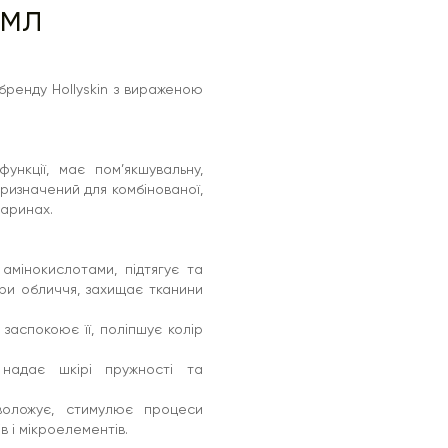
0мл
бренду Hollyskin з вираженою
функції, має пом’якшувальну,
ризначений для комбінованої,
варинах.
амінокислотами, підтягує та
тури обличчя, захищає тканини
 заспокоює її, поліпшує колір
, надає шкірі пружності та
зволожує, стимулює процеси
в і мікроелементів.