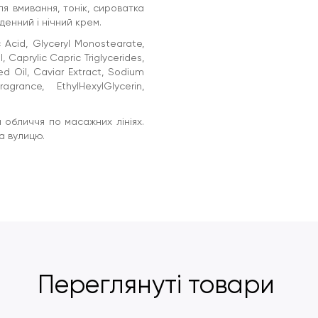
я вмивання, тонік, сироватка
денний і нічний крем.
 Acid, Glyceryl Monostearate,
 Caprylic Capric Triglycerides,
 Oil, Caviar Extract, Sodium
grance, EthylHexylGlycerin,
а обличчя по масажних лініях.
а вулицю.
Переглянуті товари