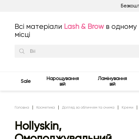
Безкошт
Всі матеріали
Lash & Brow
в одному
місці
Нарощування
Ламінування
Sale
вій
вій
Головна
Косметика
Догляд за обличчям та очима
Креми
Hollyskin,
Омолоджувальний