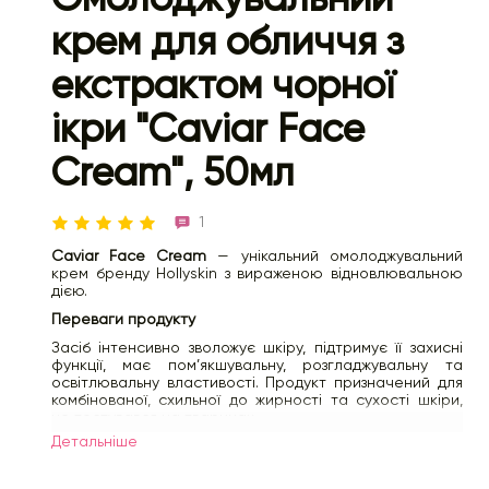
крем для обличчя з
екстрактом чорної
ікри "Caviar Face
Cream", 50мл
1
Caviar Face Cream
— унікальний омолоджувальний
крем бренду Hollyskin з вираженою відновлювальною
дією.
Переваги продукту
Засіб інтенсивно зволожує шкіру, підтримує її захисні
функції, має пом’якшувальну, розгладжувальну та
освітлювальну властивості. Продукт призначений для
комбінованої, схильної до жирності та сухості шкіри,
не тестувався на тваринах.
Детальнiше
Як діє?
Екстракт чорної ікри збагачує шкіру незамінними