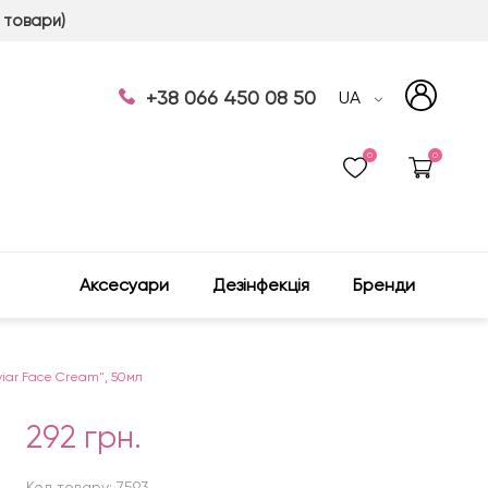
 товари)
+38 066 450 08 50
UA
0
0
Аксесуари
Дезінфекція
Бренди
viar Face Cream", 50мл
292 грн.
Код товару: 7593