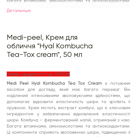
Багата вітамінами, амінокислотами та антиоксидантами.
Ці компоненти сприяють зволоженню шкіри, підвищенню її
еластичності та вирівнюють її текстуру. У складі крему
Детальнiше
також є гіалуронова кислота, яка є потужною
зволожуючою складовою. Гіалуронова кислота здатна
ефективно та глибоко забезпечити шкіру вологою,
зберігаючи рідину в клітинах шкіри. Вона пом'якшує
поверхню, усуває прояви зморшок та зламів. Крім того,
Medi-peel, Крем для
крем також містить інші природні інгредієнти, такі як
обличчя "Hyal Kombucha
екстракт камелії (заспокоює шкіру, усуває запальні
процеси, захищає від дії вільних радикалів і чинить
Tea-Tox cream", 50 мл
антивікову дію), екстракт ферментованого рису
(розгладжує шкірну поверхню, робить її м'якою та ніжною,
вирівнює овал обличчя), насичує мінералами та
амінокислотами).
Термін придатності до 09.2026
Medi Peel Hyal Kombucha Tea Tox Cream
є потужним
засобом для догляду, який має багато переваг. Він
наділений інтенсивними зволожуючими здібностями, що
допомагає відновити еластичність шкіри та зробить її
пружною. Крем містить екстракт комбучі, що є ключовим
інгредієнтом у забезпеченні відновлення еластичності
шкіри. Комбуча – ферментований напій, отриманий з чаю.
Багата вітамінами, амінокислотами та антиоксидантами.
Ці компоненти сприяють зволоженню шкіри, підвищенню її