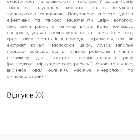
еластичності та вирівнюють її текстуру. У складі крему
також є гіалуронова кислота, яка є потужною
зволожуючою складовою. Гіалуронова кислота здатна
ефективно та глибоко забезпечити шкіру вологою,
зберігаючи рідину в клітинах шкіри. Вона пом'якшує
поверхню, усуває прояви зморшок та зламів. Крім того,
крем також містить інші природні інгредієнти, такі як
екстракт камелії (заспокоює шкіру, усуває запальні
процеси, захищає від дії вільних радикалів і чинить
антивікову дію), екстракт ферментованого рису
(розгладжує шкірну поверхню, робить її м'якою та ніжною,
вирівнює овал обличчя), насичує мінералами та
амінокислотами).
Відгуків (0)