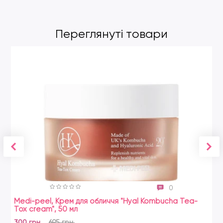
Переглянуті товари
0
Medi-peel, Крем для обличчя "Hyal Kombucha Tea-
Zo
Tox cream", 50 мл
21
300 грн.
695 грн.