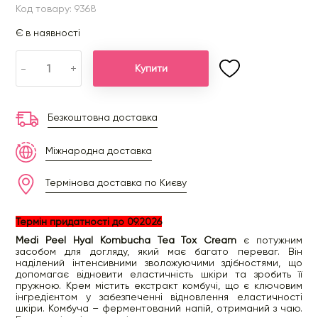
Код товару: 9368
Є в наявності
-
+
Купити
Безкоштовна доставка
Міжнародна доставка
Термінова доставка по Києву
Термін придатності до 09.2026
Medi Peel Hyal Kombucha Tea Tox Cream
є потужним
засобом для догляду, який має багато переваг. Він
наділений інтенсивними зволожуючими здібностями, що
допомагає відновити еластичність шкіри та зробить її
пружною. Крем містить екстракт комбучі, що є ключовим
інгредієнтом у забезпеченні відновлення еластичності
шкіри. Комбуча – ферментований напій, отриманий з чаю.