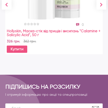
0
Hollyskin, Маска-стік від прищів і висипань "Calamine +
Salicylic Acid", 50 г
326 грн.
362 грн.
Купити
ПІДПИШИСЬ НА РОЗСИЛКУ
І отримуй інформацію про акції та спецпропозиції