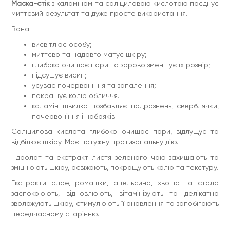
Маска-стік
з каламіном та саліциловою кислотою поєднує
миттєвий результат та дуже просте використання.
Вона:
висвітлює особу;
миттєво та надовго матує шкіру;
глибоко очищає пори та зорово зменшує їх розмір;
підсушує висип;
усуває почервоніння та запалення;
покращує колір обличчя.
каламін швидко позбавляє подразнень, сверблячки,
почервоніння і набряків.
Саліцилова кислота глибоко очищає пори, відлущує та
відбілює шкіру. Має потужну протизапальну дію.
Гідролат та екстракт листя зеленого чаю захищають та
зміцнюють шкіру, освіжають, покращують колір та текстуру.
Екстракти алое, ромашки, апельсина, хвоща та стада
заспокоюють, відновлюють, вітамінізують та делікатно
зволожують шкіру, стимулюють її оновлення та запобігають
передчасному старінню.