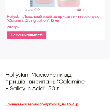
0
Hollyskin, Локальний засіб від прищів з миттєвою дією
Ho
"Calamin. Drying Lotion", 15 мл
10
282 грн.
17
Нема в наявності
Hollyskin, Маска-стік від
прищів і висипань "Calamine
+ Salicylic Acid", 50 г
Закінчується термін придатності, до 09.25 р.