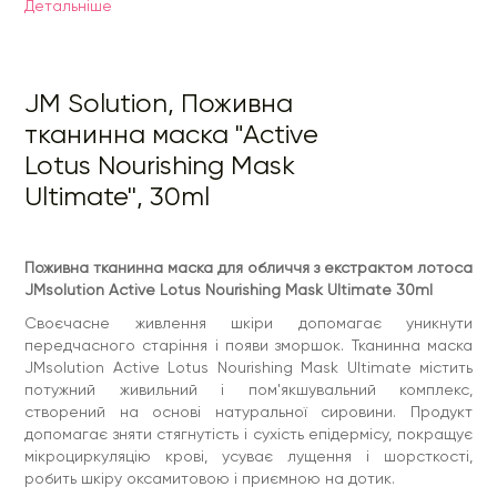
Детальнiше
Що у складі?
Екстракт лотоса містить заспокійливі компоненти,
регенерує пошкоджені ділянки шкірного покриву,
допомагає боротися з подразненнями різного
JM Solution, Поживна
походження, освіжає і тонізує.
Вітамінний комплекс зміцнює, формує міцний
тканинна маска "Active
захисний шар на поверхні епідермісу, запобігає
виснаженню клітин, подовжує молодість шкіри.
Lotus Nourishing Mask
Екстракт граната делікатно відлущує омертвілі
клітини, освітлює шкіру, відбілює пігментацію і чорні
Ultimate'', 30ml
цятки, допомагає очищати пори від сальних пробок і
чорних цяток.
Екстракт інжиру чинить тонізуючу, освіжаючу та
освітлювальну дії.
Поживна тканинна маска для обличчя з екстрактом лотоса
Гіалуронова кислота спільно з трегалозою
JMsolution Active Lotus Nourishing Mask Ultimate 30ml
піклуються про зволоження, уповільнюють процеси
старіння.
Своєчасне живлення шкіри допомагає уникнути
Аскорбінова кислота захищає від шкідливого УФ-
передчасного старіння і появи зморшок. Тканинна маска
випромінювання, нейтралізує дію вільних радикалів.
Соняшникова олія пом'якшує і відновлює пружність
JMsolution Active Lotus Nourishing Mask Ultimate містить
шкіри.
потужний живильний і пом'якшувальний комплекс,
Спосіб застосування:
створений на основі натуральної сировини. Продукт
накладіть маску рівномірно на
очищену й тонізовану шкіру обличчя. Уникайте зони
допомагає зняти стягнутість і сухість епідермісу, покращує
навколо очей і губ. Залиште на 15-20 хвилин. Потім
мікроциркуляцію крові, усуває лущення і шорсткості,
акуратно зніміть маску і легкими масажними рухами
робить шкіру оксамитовою і приємною на дотик.
розподіліть залишки есенції по шкірі до повного вбирання.