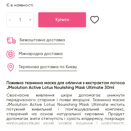
Є в наявності
-
+
Купити
Безкоштовна доставка
Міжнародна доставка
Термінова доставка по Києву
Поживна тканинна маска для обличчя з екстрактом лотоса
JMsolution Active Lotus Nourishing Mask Ultimate 30ml
Своєчасне живлення шкіри допомагає уникнути
передчасного старіння і появи зморшок. Тканинна маска
JMsolution Active Lotus Nourishing Mask Ultimate містить
потужний живильний і пом'якшувальний комплекс,
створений на основі натуральної сировини. Продукт
допомагає зняти стягнутість і сухість епідермісу, покращує
мікроциркуляцію крові, усуває лущення і шорсткості,
робить шкіру оксамитовою і приємною на дотик.