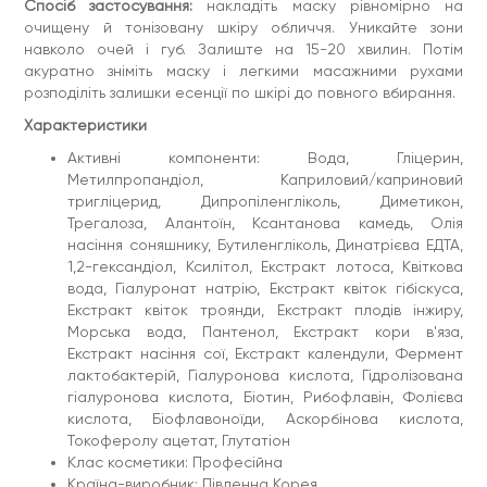
Спосіб застосування:
накладіть маску рівномірно на
очищену й тонізовану шкіру обличчя. Уникайте зони
навколо очей і губ. Залиште на 15-20 хвилин. Потім
акуратно зніміть маску і легкими масажними рухами
розподіліть залишки есенції по шкірі до повного вбирання.
Характеристики
Активні компоненти: Вода, Гліцерин,
Метилпропандіол, Каприловий/каприновий
тригліцерид, Дипропіленгліколь, Диметикон,
Трегалоза, Алантоїн, Ксантанова камедь, Олія
насіння соняшнику, Бутиленгліколь, Динатрієва ЕДТА,
1,2-гександіол, Ксилітол, Екстракт лотоса, Квіткова
вода, Гіалуронат натрію, Екстракт квіток гібіскуса,
Екстракт квіток троянди, Екстракт плодів інжиру,
Морська вода, Пантенол, Екстракт кори в'яза,
Екстракт насіння сої, Екстракт календули, Фермент
лактобактерій, Гіалуронова кислота, Гідролізована
гіалуронова кислота, Біотин, Рибофлавін, Фолієва
кислота, Біофлавоноїди, Аскорбінова кислота,
Токоферолу ацетат, Глутатіон
Клас косметики: Професійна
Країна-виробник: Південна Корея