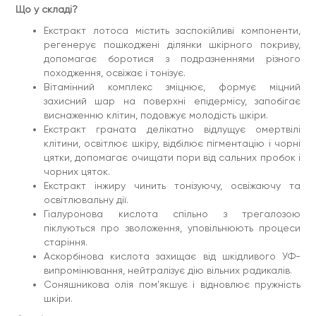
Характеристики
Що у складі?
Активні компоненти: Вода, Гліцерин,
Екстракт лотоса містить заспокійливі компоненти,
Метилпропандіол, Каприловий/каприновий
регенерує пошкоджені ділянки шкірного покриву,
тригліцерид, Дипропіленгліколь, Диметикон,
допомагає боротися з подразненнями різного
Трегалоза, Алантоїн, Ксантанова камедь, Олія
насіння соняшнику, Бутиленгліколь, Динатрієва ЕДТА,
походження, освіжає і тонізує.
1,2-гександіол, Ксилітол, Екстракт лотоса, Квіткова
Вітамінний комплекс зміцнює, формує міцний
вода, Гіалуронат натрію, Екстракт квіток гібіскуса,
захисний шар на поверхні епідермісу, запобігає
Екстракт квіток троянди, Екстракт плодів інжиру,
виснаженню клітин, подовжує молодість шкіри.
Морська вода, Пантенол, Екстракт кори в'яза,
Екстракт насіння сої, Екстракт календули, Фермент
Екстракт граната делікатно відлущує омертвілі
лактобактерій, Гіалуронова кислота, Гідролізована
клітини, освітлює шкіру, відбілює пігментацію і чорні
гіалуронова кислота, Біотин, Рибофлавін, Фолієва
цятки, допомагає очищати пори від сальних пробок і
кислота, Біофлавоноїди, Аскорбінова кислота,
чорних цяток.
Токоферолу ацетат, Глутатіон
Клас косметики: Професійна
Екстракт інжиру чинить тонізуючу, освіжаючу та
Країна-виробник: Південна Корея
освітлювальну дії.
Призначення: Живлення, Розгладження, Зволоження
Гіалуронова кислота спільно з трегалозою
Вік: 18+
піклуються про зволоження, уповільнюють процеси
Об'єм: 30 мл
Стать: Для жінок
старіння.
Тип засобу: Маска
Аскорбінова кислота захищає від шкідливого УФ-
Тип шкіри: Всі типи
випромінювання, нейтралізує дію вільних радикалів.
Час застосування: Універсальний
Соняшникова олія пом'якшує і відновлює пружність
шкіри.