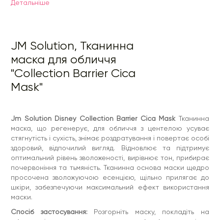
обличчя і розгладьте, розганяючи бульбашки повітря.
Детальнiше
Залишіть на 15-20 хвилин, після чого зніміть.
JM Solution, Тканинна
маска для обличчя
"Collection Barrier Cica
Mask"
Jm Solution Disney Collection Barrier Cica Mask
Тканинна
маска, що регенерує, для обличчя з центелою усуває
стягнутість і сухість, знімає роздратування і повертає особі
здоровий, відпочилий вигляд. Відновлює та підтримує
оптимальний рівень зволоженості, вирівнює тон, прибирає
почервоніння та тьмяність. Тканинна основа маски щедро
просочена зволожуючою есенцією, щільно прилягає до
шкіри, забезпечуючи максимальний ефект використання
маски.
Спосіб застосування:
Розгорніть маску, покладіть на