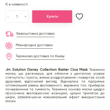
Є в наявності
-
+
Купити
Безкоштовна доставка
Міжнародна доставка
Термінова доставка по Києву
Jm Solution Disney Collection Barrier Cica Mask
Тканинна
маска, що регенерує, для обличчя з центелою усуває
стягнутість і сухість, знімає роздратування і повертає особі
здоровий, відпочилий вигляд. Відновлює та підтримує
оптимальний рівень зволоженості, вирівнює тон, прибирає
почервоніння та тьмяність. Тканинна основа маски щедро
просочена зволожуючою есенцією, щільно прилягає до
шкіри, забезпечуючи максимальний ефект використання
маски.
Спосіб застосування:
Розгорніть маску, покладіть на