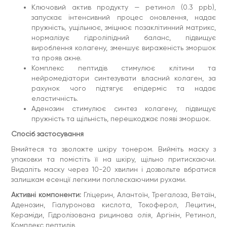
Ключовий актив продукту — ретинол (0.3 ppb),
Розгладжування
запускає інтенсивний процес оновлення, надає
Вік:
25+
пружність, ущільнює, зміцнює позаклітинний матрикс,
Об'єм:
30мл
нормалізує гідроліпідний баланс, підвищує
Стать:
вироблення колагену, зменшує вираженість зморшок
Для жінок
та прояв акне.
Тип засобу:
Маска
Комплекс пептидів стимулює клітини та
Тип шкіри:
Всі типи
нейромедіатори синтезувати власний колаген, за
Час застосування:
Універсальний
рахунок чого підтягує епідерміс та надає
еластичність.
Аденозин стимулює синтез колагену, підвищує
пружність та щільність, перешкоджає появі зморшок.
Спосіб застосування
Вмийтеся та зволожте шкіру тонером. Вийміть маску з
упаковки та помістіть її на шкіру, щільно притискаючи.
Видаліть маску через 10-20 хвилин і дозвольте вбратися
залишкам есенції легкими поплескаючими рухами.
Активні компоненти:
Гліцерин, Алантоїн, Трегалоза, Ветаїн,
Аденозин, Гіалуронова кислота, Токоферол, Лецитин,
Кераміди, Гідролізована рицинова олія, Аргінін, Ретинол,
Комплекс пептидів