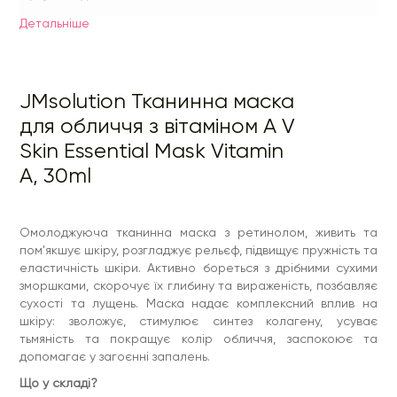
Ключовий актив продукту — ретинол (0.3 ppb),
Детальнiше
запускає інтенсивний процес оновлення, надає
пружність, ущільнює, зміцнює позаклітинний матрикс,
нормалізує гідроліпідний баланс, підвищує
вироблення колагену, зменшує вираженість зморшок
та прояв акне.
JMsolution Тканинна маска
Комплекс пептидів стимулює клітини та
нейромедіатори синтезувати власний колаген, за
для обличчя з вітаміном А V
рахунок чого підтягує епідерміс та надає
Skin Essential Mask Vitamin
еластичність.
Аденозин стимулює синтез колагену, підвищує
A, 30ml
пружність та щільність, перешкоджає появі зморшок.
Спосіб застосування
Вмийтеся та зволожте шкіру тонером. Вийміть маску з
Омолоджуюча тканинна маска з ретинолом, живить та
упаковки та помістіть її на шкіру, щільно притискаючи.
Видаліть маску через 10-20 хвилин і дозвольте вбратися
пом'якшує шкіру, розгладжує рельєф, підвищує пружність та
залишкам есенції легкими поплескаючими рухами.
еластичність шкіри. Активно бореться з дрібними сухими
Активні компоненти:
зморшками, скорочує їх глибину та вираженість, позбавляє
Гліцерин, Алантоїн, Трегалоза, Ветаїн,
Аденозин, Гіалуронова кислота, Токоферол, Лецитин,
сухості та лущень. Маска надає комплексний вплив на
Кераміди, Гідролізована рицинова олія, Аргінін, Ретинол,
шкіру: зволожує, стимулює синтез колагену, усуває
Комплекс пептидів
тьмяність та покращує колір обличчя, заспокоює та
Клас косметики:
Професійна
допомагає у загоєнні запалень.
Країна-виробник:
Південна Корея
Що у складі?
Призначення:
Омолодження, Живлення, Пом'якшення,