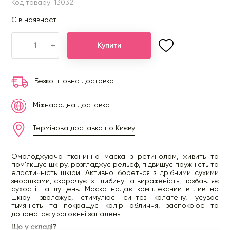
Код товару: 13032
Є в наявності
-
+
Купити
Безкоштовна доставка
Міжнародна доставка
Термінова доставка по Києву
Омолоджуюча тканинна маска з ретинолом, живить та
пом'якшує шкіру, розгладжує рельєф, підвищує пружність та
еластичність шкіри. Активно бореться з дрібними сухими
зморшками, скорочує їх глибину та вираженість, позбавляє
сухості та лущень. Маска надає комплексний вплив на
шкіру: зволожує, стимулює синтез колагену, усуває
тьмяність та покращує колір обличчя, заспокоює та
допомагає у загоєнні запалень.
Що у складі?