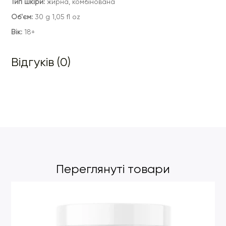
Тип шкіри:
жирна, комбінована
Об'єм:
30 g 1,05 fl oz
Вік:
18+
Відгуків (0)
Переглянуті товари