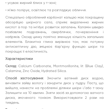
• усуває жирний блиск у т-зоні;
• м'яко полірує, освітлює та розгладжує обличчя.
Спеціально оброблений карбонат кальцію має покращену
абсорбцію шкірного сала, сприяє видаленню жирних
кислот із пор та інгібує розвиток запалень. Каламін швидко
позбавляє подразнень, сверблячки, почервоніння і
набряків. Оксид цинку помітно зменшує кількість запальних
елементів. Блакитна глина вирівнює тон, має потужну
антисептичну дію, зміцнює бар'єрну функцію шкіри та
покращує її еластичність.
Характеристики
Склад:
Calcium Carbonate, Montmorillonite, lit (Blue Clay),
Calamine, Zinc Oxide, Hydrated Silica.
Спосіб застосування:
Змочити ватяний диск водою,
вичавити зайву вологу і занурити диск у пудру. Пасту, що
вийшла, нанести на проблемні ділянки шкіри і/або т-зону.
Залишити на 10 хвилин. Зняти засіб за допомогою ватного
диска, змоченого тоніком. Використовувати 2 рази на
тиждень.