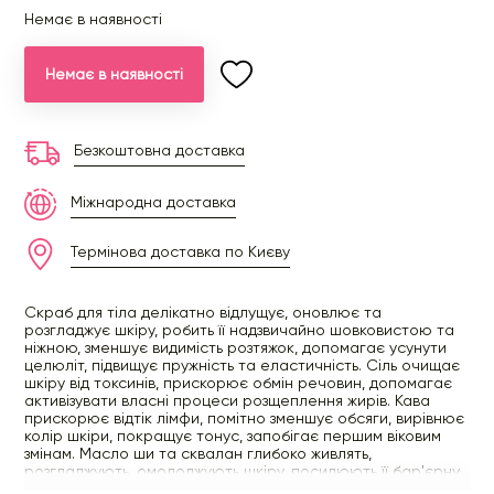
Немає в наявності
Немає в наявності
Безкоштовна доставка
Міжнародна доставка
Термінова доставка по Києву
Скраб для тіла делікатно відлущує, оновлює та
розгладжує шкіру, робить її надзвичайно шовковистою та
ніжною, зменшує видимість розтяжок, допомагає усунути
целюліт, підвищує пружність та еластичність. Сіль очищає
шкіру від токсинів, прискорює обмін речовин, допомагає
активізувати власні процеси розщеплення жирів. Кава
прискорює відтік лімфи, помітно зменшує обсяги, вирівнює
колір шкіри, покращує тонус, запобігає першим віковим
змінам. Масло ши та сквалан глибоко живлять,
розгладжують, омолоджують шкіру, посилюють її бар'єрну
функцію, пом'якшують та підвищують еластичність.