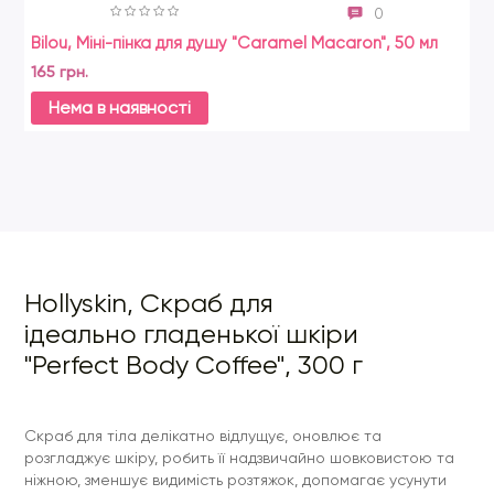
0
Bilou, Міні-пінка для душу "Caramel Macaron", 50 мл
So
165 грн.
35
Нема в наявності
Hollyskin, Скраб для
ідеально гладенької шкіри
"Perfect Body Coffee", 300 г
Скраб для тіла делікатно відлущує, оновлює та
розгладжує шкіру, робить її надзвичайно шовковистою та
ніжною, зменшує видимість розтяжок, допомагає усунути