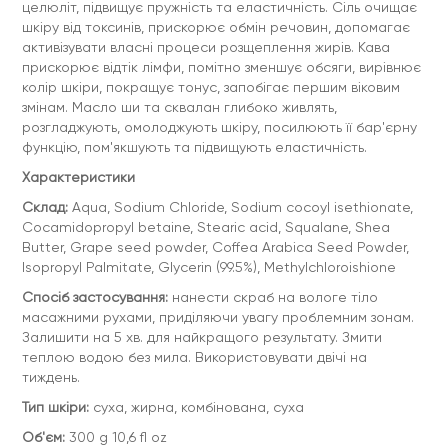
целюліт, підвищує пружність та еластичність. Сіль очищає
шкіру від токсинів, прискорює обмін речовин, допомагає
активізувати власні процеси розщеплення жирів. Кава
прискорює відтік лімфи, помітно зменшує обсяги, вирівнює
колір шкіри, покращує тонус, запобігає першим віковим
змінам. Масло ши та сквалан глибоко живлять,
розгладжують, омолоджують шкіру, посилюють її бар'єрну
функцію, пом'якшують та підвищують еластичність.
Характеристики
Склад:
Aqua, Sodium Chloride, Sodium cocoyl isethionate,
Cocamidopropyl betaine, Stearic acid, Squalane, Shea
Butter, Grape seed powder, Coffea Arabica Seed Powder,
Isopropyl Palmitate, Glycerin (99.5%), Methylchloroishione
Спосіб застосування:
нанести скраб на вологе тіло
масажними рухами, приділяючи увагу проблемним зонам.
Залишити на 5 хв. для найкращого результату. Змити
теплою водою без мила. Використовувати двічі на
тиждень.
Тип шкіри:
суха, жирна, комбінована, суха
Об'єм:
300 g 10,6 fl oz