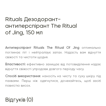
Rituals Дезодорант-
антиперспірант The Ritual
of Jing, 150 мл
Антиперспірант Rituals The Ritual Of Jing
оптимально
поглинає піт і нейтралізує запах. Надасть вам відчуття
свіжості та чистоти щодня.
Властивості:
ефективно захищає від потовиділення надає
відчуття свіжості упродовж довгого періоду часу.
Спосіб використання:
наносіть на чисту та суху шкіру під
пахвами. Перш ніж одягнутися, дочекайтесь, щоб засіб
повністю висох.
Відгуків (0)