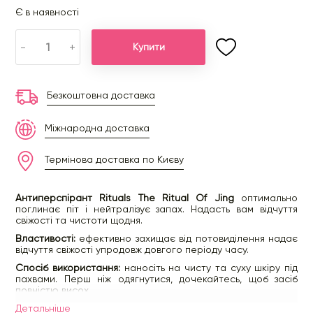
Є в наявності
-
+
Купити
Безкоштовна доставка
Міжнародна доставка
Термінова доставка по Києву
Антиперспірант Rituals The Ritual Of Jing
оптимально
поглинає піт і нейтралізує запах. Надасть вам відчуття
свіжості та чистоти щодня.
Властивості:
ефективно захищає від потовиділення надає
відчуття свіжості упродовж довгого періоду часу.
Спосіб використання:
наносіть на чисту та суху шкіру під
пахвами. Перш ніж одягнутися, дочекайтесь, щоб засіб
повністю висох.
Детальнiше